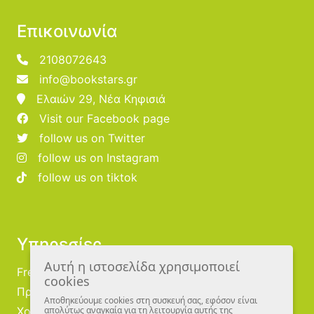
Επικοινωνία
2108072643
info@bookstars.gr
Ελαιών 29, Νέα Κηφισιά
Visit our Facebook page
follow us on Twitter
follow us on Instagram
follow us on tiktok
Υπηρεσίες
Αυτή η ιστοσελίδα χρησιμοποιεί
Free Publishing
cookies
Προμηθευτές
Αποθηκεύουμε cookies στη συσκευή σας, εφόσον είναι
Χονδρική
απολύτως αναγκαία για τη λειτουργία αυτής της