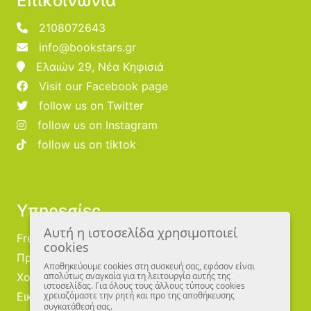
Επικοινωνία
2108072643
info@bookstars.gr
Ελαιών 29, Νέα Κηφισιά
Visit our Facebook page
follow us on Twitter
follow us on Instagram
follow us on tiktok
Υπηρεσίες
Αυτή η ιστοσελίδα χρησιμοποιεί
Free Publishing
cookies
Προμηθευτές
Αποθηκεύουμε cookies στη συσκευή σας, εφόσον είναι
Χονδρική
απολύτως αναγκαία για τη λειτουργία αυτής της
ιστοσελίδας. Για όλους τους άλλους τύπους cookies
Εικονογράφοι
χρειαζόμαστε την ρητή και προ της αποθήκευσης
συγκατάθεσή σας.