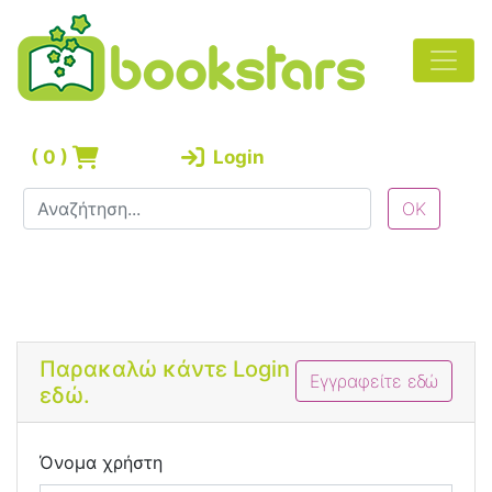
(
0
)
Login
Bootstrap 4 Login Form
Παρακαλώ κάντε Login
Εγγραφείτε εδώ
εδώ.
Όνομα χρήστη