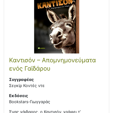
Καντισόν – Απομνημονεύματα
ενός Γαϊδάρου
Συγγραφέας
Σεγκίρ Κοντές ντε
Εκδόσεις
Bookstars-Γιωγγαράς
Ένας γάιδαρος, ο Καντισόν, γράφει τ’