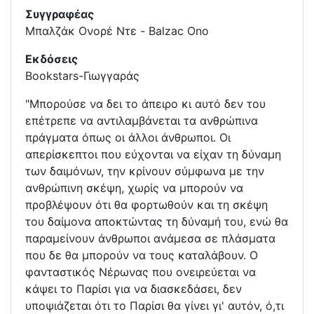
Συγγραφέας
Μπαλζάκ Ονορέ Ντε - Balzac Ono
Εκδόσεις
Bookstars-Γιωγγαράς
"Μπορούσε να δει το άπειρο κι αυτό δεν του
επέτρεπε να αντιλαµβάνεται τα ανθρώπινα
πράγµατα όπως οι άλλοι άνθρωποι. Οι
απερίσκεπτοι που εύχονται να είχαν τη δύναµη
των δαιµόνων, την κρίνουν σύµφωνα µε την
ανθρώπινη σκέψη, χωρίς να µπορούν να
προβλέψουν ότι θα φορτωθούν και τη σκέψη
του δαίµονα αποκτώντας τη δύναµή του, ενώ θα
παραµείνουν άνθρωποι ανάµεσα σε πλάσµατα
που δε θα µπορούν να τους καταλάβουν. Ο
φανταστικός Νέρωνας που ονειρεύεται να
κάψει το Παρίσι για να διασκεδάσει, δεν
υποψιάζεται ότι το Παρίσι θα γίνει γι' αυτόν, ό,τι