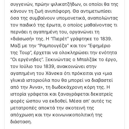
συγγενών, πρώην ψιλικατζήδων, οι οποίοι θα της
κάνουν τη ζωή ανυπόφορη. Θα αντιμετωπίσει
όσα της συμβαίνουν υπομονετικά, αναπολώντας
τον παιδικό της έρωτα, ο οποίος μαθαίνοντας τι
περνάει η αγαπημένη του, οργανώνει τη
«διάσωσή» της. Η “Πιερέτ” γράφτηκε το 1839.
Mαζί με την “Ραµπουγέζα” και τον “Εφηµέριο
της Τουρ”, έρχεται να ολοκληρώσει την ενότητα
“Οι εργένηδες”. Ξεκινώντας ο Μπαλζάκ το έργο,
τον Ιούλιο του 1839, ανακοινώνει στην
αγαπημένη του Χάνσκα ότι πρόκειται για «µια
γλυκιά ιστοριούλα που θα µπορεί να διαβαστεί
από την Άννα», τη δωδεκάχρονη κόρη της. Η
ιστορία γράφεται και ξαναγράφεται δεκατρείς
φορές ώσπου να εκδοθεί. Μέσα απ' αυτές τις
µετατροπές αποκτά την σκοτεινή της
απόχρωση και την κοινωνικοπολιτική της
διάσταση.