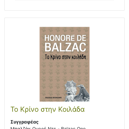
Το Κρίνο στην Κοιλάδα
Συγγραφέας
Μπαλζάκ Ονορέ Ντε - Balzac Ono