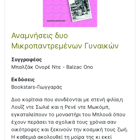
Αναμνήσεις δυο
Μικροπαντρεμένων Γυναικών
Συγγραφέας
Μπαλζάκ Ονορέ Ντε - Balzac Ono
Εκδόσεις
Bookstars-Γιωγγαράς
Δυο κορίτσια που συνδέονται µε στενή φιλία,η
Λουΐζ ντε Σωλιέ και η Ρενέ ντε Μωκόµπ,
εγκαταλείπουν το µοναστήρι του Μπλουά όπου
έχουν περάσει τα σχολικά τους χρόνια σαν
οικότροφες και ξεκινούν την κοσµική τους ζωή.
Η καθεµιά ακολουθεί τη µοίρα της κι εκεί