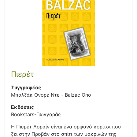
Πιερέτ
Συγγραφέας
Μπαλζάκ Ονορέ Ντε - Balzac Ono
Εκδόσεις
Bookstars-Γιωγγαράς
Η Πιερέτ Λοραίν είναι ένα ορφανό κορίτσι που
ζει στην Προβάν στο σπίτι των µακρινών της