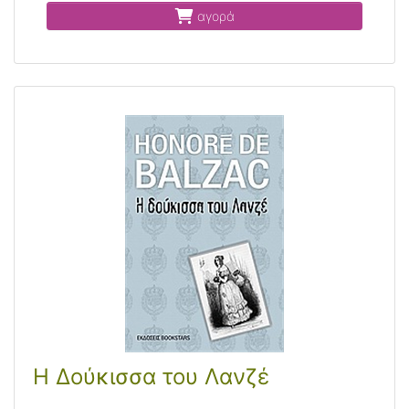
αγορά
Η Δούκισσα του Λανζέ