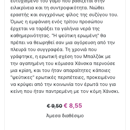
ευτυχισµένο του γάµο που βασίζεται στην
ειλικρίνεια και τη συντροφικότητα. Νιώθει
εραστής και συγχρόνως φίλος της συζύγου του.
Όµως η εµφάνιση ενός τρίτου προσώπου
έρχεται να ταράξει τα γαλήνια νερά της
καθηµερινότητας. "Η ψεύτικη ερωµένη" θα
πρέπει να θεωρηθεί σαν µια αγόρευση από την
πλευρά του συγγραφέα. Τη χρονιά που
γράφτηκε, η ερωτική σχέση του Μπαλζάκ µε
την αγαπηµένη του κόµισσα Χάνσκα περνούσε
µια κρίση, και του ήταν απαραίτητες κάποιες
"ψεύτικες" ερωτικές περιπέτειες, προκειµένου
να κρύψει από την κοινωνία τον έρωτά του για
κείνη που ήταν παντρεµένη µε τον κόµη Χάνσκι.
€ 8,55
€ 9,50
Άμεσα διαθέσιμο