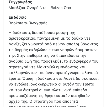
Συγγραφέας
Μπαλζάκ Ονορέ Ντε - Balzac Ono
Εκδόσεις
Bookstars-Γιωγγαράς
Η δούκισσα, δεσπόζουσα µορφή της
αριστοκρατίας, παντρεµένη µε το δούκα ντε
Λανζέ, ζει χωριστά από κείνον απολαµβάνοντας
τις θερµές εκδηλώσεις των νεαρών θαυµαστών
της. Στην επιθυµία της να διασκεδάσει την
ανούσια ζωή της, προσελκύει το ενδιαφέρον του
στρατηγού ντε Μοντριβώ εµπνέοντας και
καλλιεργώντας του έναν πρωτόγνωρο, φλογερό
έρωτα. Όµως η δούκισσα ντε Λανζέ δε σκοπεύει
να ενδώσει ολοκληρωτικά σ' αυτόν τον έρωτα
και τον διατηρεί σ' ένα πλατωνικό επίπεδο
προφασιζόµενη τις θρησκευτικές και ηθικές
αρχές της. Ο στρατηγός που αποζητά