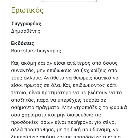
Ερωτικός
Συγγραφέας
Δημοσθένης
Εκδόσεις
Bookstars-Γιωγγαράς
Και, ακόµη και αν είσαι ανώτερος από όσους
συναντάς, µην επιδιώκεις να ξεχωρίζεις από
τους άλλους. Αντίθετα να θεωρείς ιδανικό να
είσαι πρώτος σε όλα. Και, επιδιώκοντας κάτι
τέτοιο, είναι προτιµότερο να σε βλέπουν να το
αποζητάς, παρά να υπερέχεις τυχαία σε
ασήµαντα πράγµατα. Μην ντροπιάζεις τα φυσικά
σου χαρίσµατα και µην διαψεύδεις τις
προσδοκίες όσων είναι περήφανοι για σένα,
αλλά προσπάθησε, µε τη δική σου δύναµη, να
ξεπεράσεις ακόµη και τις προσδοκίες των πιο