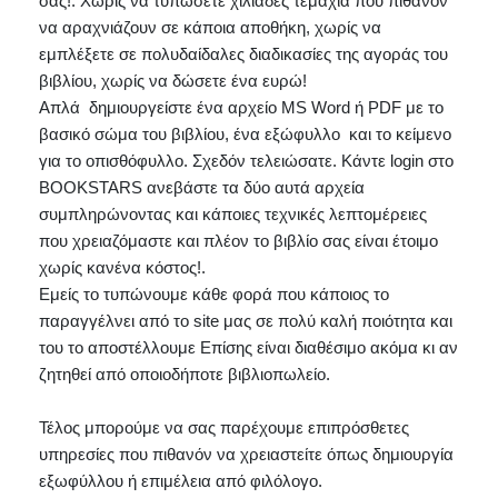
σας!. Χωρίς να τυπώσετε χιλιάδες τεμάχια που πιθανόν 
να αραχνιάζουν σε κάποια αποθήκη, χωρίς να 
εμπλέξετε σε πολυδαίδαλες διαδικασίες της αγοράς του 
βιβλίου, χωρίς να δώσετε ένα ευρώ!
Απλά  δημιουργείστε ένα αρχείο MS Word ή PDF με το 
βασικό σώμα του βιβλίου, ένα εξώφυλλο  και το κείμενο 
για το οπισθόφυλλο. Σχεδόν τελειώσατε. Κάντε login στο 
BOOKSTARS ανεβάστε τα δύο αυτά αρχεία 
συμπληρώνοντας και κάποιες τεχνικές λεπτομέρειες 
που χρειαζόμαστε και πλέον το βιβλίο σας είναι έτοιμο 
χωρίς κανένα κόστος!.
Εμείς το τυπώνουμε κάθε φορά που κάποιος το 
παραγγέλνει από το site μας σε πολύ καλή ποιότητα και 
του το αποστέλλουμε Επίσης είναι διαθέσιμο ακόμα κι αν 
ζητηθεί από οποιοδήποτε βιβλιοπωλείο.
Τέλος μπορούμε να σας παρέχουμε επιπρόσθετες 
υπηρεσίες που πιθανόν να χρειαστείτε όπως δημιουργία 
εξωφύλλου ή επιμέλεια από φιλόλογο. 