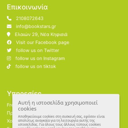
Επικοινωνία
2108072643
info@bookstars.gr
Ελαιών 29, Νέα Κηφισιά
Visit our Facebook page
follow us on Twitter
follow us on Instagram
follow us on tiktok
Υπηρεσίες
Αυτή η ιστοσελίδα χρησιμοποιεί
Free Publishing
cookies
Προμηθευτές
Αποθηκεύουμε cookies στη συσκευή σας, εφόσον είναι
απολύτως αναγκαία για τη λειτουργία αυτής της
Χονδρική
ιστοσελίδας. Για όλους τους άλλους τύπους cookies