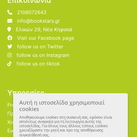
Επικοινωνία
2108072643
info@bookstars.gr
Ελαιών 29, Νέα Κηφισιά
Visit our Facebook page
follow us on Twitter
follow us on Instagram
follow us on tiktok
Υπηρεσίες
Αυτή η ιστοσελίδα χρησιμοποιεί
Free Publishing
cookies
Προμηθευτές
Αποθηκεύουμε cookies στη συσκευή σας, εφόσον είναι
Χονδρική
απολύτως αναγκαία για τη λειτουργία αυτής της
ιστοσελίδας. Για όλους τους άλλους τύπους cookies
Εικονογράφοι
χρειαζόμαστε την ρητή και προ της αποθήκευσης
συγκατάθεσή σας.