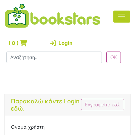
(
0
)
Login
Bootstrap 4 Login Form
Παρακαλώ κάντε Login
Εγγραφείτε εδώ
εδώ.
Όνομα χρήστη