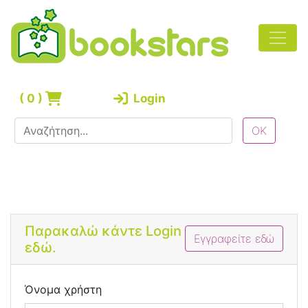
(
0
)
Login
Bootstrap 4 Login Form
Παρακαλώ κάντε Login
Εγγραφείτε εδώ
εδώ.
Όνομα χρήστη