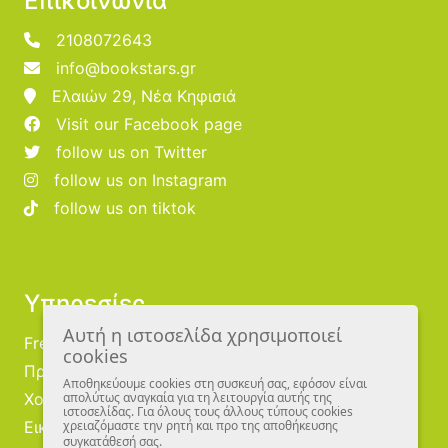
Επικοινωνία
2108072643
info@bookstars.gr
Ελαιών 29, Νέα Κηφισιά
Visit our Facebook page
follow us on Twitter
follow us on Instagram
follow us on tiktok
Υπηρεσίες
Αυτή η ιστοσελίδα χρησιμοποιεί
Free Publishing
cookies
Προμηθευτές
Αποθηκεύουμε cookies στη συσκευή σας, εφόσον είναι
Χονδρική
απολύτως αναγκαία για τη λειτουργία αυτής της
ιστοσελίδας. Για όλους τους άλλους τύπους cookies
Εικονογράφοι
χρειαζόμαστε την ρητή και προ της αποθήκευσης
συγκατάθεσή σας.