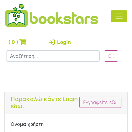
(
0
)
Login
Bootstrap 4 Login Form
Παρακαλώ κάντε Login
Εγγραφείτε εδώ
εδώ.
Όνομα χρήστη