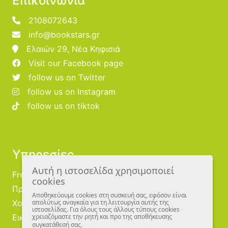
Επικοινωνία
2108072643
info@bookstars.gr
Ελαιών 29, Νέα Κηφισιά
Visit our Facebook page
follow us on Twitter
follow us on Instagram
follow us on tiktok
Υπηρεσίες
Αυτή η ιστοσελίδα χρησιμοποιεί
Free Publishing
cookies
Προμηθευτές
Αποθηκεύουμε cookies στη συσκευή σας, εφόσον είναι
Χονδρική
απολύτως αναγκαία για τη λειτουργία αυτής της
ιστοσελίδας. Για όλους τους άλλους τύπους cookies
Εικονογράφοι
χρειαζόμαστε την ρητή και προ της αποθήκευσης
συγκατάθεσή σας.