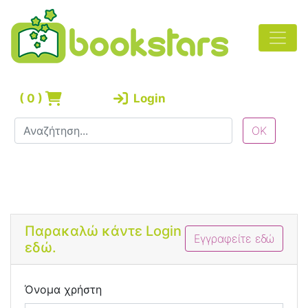
(
0
)
Login
Bootstrap 4 Login Form
Παρακαλώ κάντε Login
Εγγραφείτε εδώ
εδώ.
Όνομα χρήστη