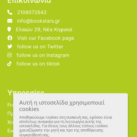
Επικοινωνία
2108072643
info@bookstars.gr
Ελαιών 29, Νέα Κηφισιά
Visit our Facebook page
follow us on Twitter
follow us on Instagram
follow us on tiktok
Υπηρεσίες
Αυτή η ιστοσελίδα χρησιμοποιεί
Free Publishing
cookies
Προμηθευτές
Αποθηκεύουμε cookies στη συσκευή σας, εφόσον είναι
Χονδρική
απολύτως αναγκαία για τη λειτουργία αυτής της
ιστοσελίδας. Για όλους τους άλλους τύπους cookies
Εικονογράφοι
χρειαζόμαστε την ρητή και προ της αποθήκευσης
συγκατάθεσή σας.