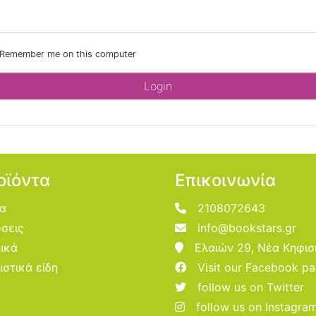
Remember me on this computer
οϊόντα
Επικοινωνία
ία
2108072643
σεις
info@bookstars.gr
ικά
Ελαιών 29, Νέα Κηφισ
ιστικά είδη
Visit our Facebook p
follow us on Twitter
follow us on Instagra