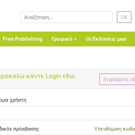
Free Publishing
Γραφικά
Οι Εκδόσεις μου
Bootstrap 4 Login Form
ρακαλώ κάντε Login εδώ.
Εγγραφείτε ε
ομα χρήστη
δικόs πρόσβασης
Υπενθύμιση κωδι