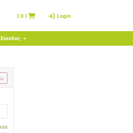
(
0
)
Login
Είσοδος
δώ
κού