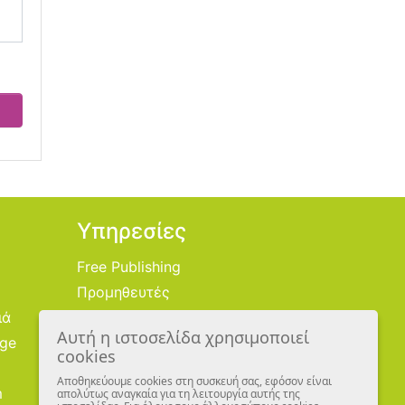
Υπηρεσίες
Free Publishing
Προμηθευτές
ιά
Χονδρική
Αυτή η ιστοσελίδα χρησιμοποιεί
age
Εικονογράφοι
cookies
Αποθηκεύουμε cookies στη συσκευή σας, εφόσον είναι
m
απολύτως αναγκαία για τη λειτουργία αυτής της