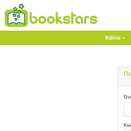
Βιβλία
Πα
Όν
Κω