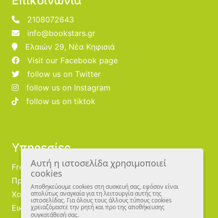
Επικοινωνία
2108072643
info@bookstars.gr
Ελαιών 29, Νέα Κηφισιά
Visit our Facebook page
follow us on Twitter
follow us on Instagram
follow us on tiktok
Υπηρεσίες
Αυτή η ιστοσελίδα χρησιμοποιεί
Free Publishing
cookies
Προμηθευτές
Αποθηκεύουμε cookies στη συσκευή σας, εφόσον είναι
Χονδρική
απολύτως αναγκαία για τη λειτουργία αυτής της
ιστοσελίδας. Για όλους τους άλλους τύπους cookies
Εικονογράφοι
χρειαζόμαστε την ρητή και προ της αποθήκευσης
συγκατάθεσή σας.