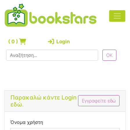
(
0
)
Login
Bootstrap 4 Login Form
Παρακαλώ κάντε Login
Εγγραφείτε εδώ
εδώ.
Όνομα χρήστη