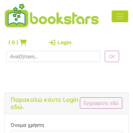
(
0
)
Login
Bootstrap 4 Login Form
Παρακαλώ κάντε Login
Εγγραφείτε εδώ
εδώ.
Όνομα χρήστη