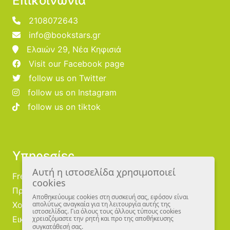
Επικοινωνία
2108072643
info@bookstars.gr
Ελαιών 29, Νέα Κηφισιά
Visit our Facebook page
follow us on Twitter
follow us on Instagram
follow us on tiktok
Υπηρεσίες
Αυτή η ιστοσελίδα χρησιμοποιεί
Free Publishing
cookies
Προμηθευτές
Αποθηκεύουμε cookies στη συσκευή σας, εφόσον είναι
Χονδρική
απολύτως αναγκαία για τη λειτουργία αυτής της
ιστοσελίδας. Για όλους τους άλλους τύπους cookies
Εικονογράφοι
χρειαζόμαστε την ρητή και προ της αποθήκευσης
συγκατάθεσή σας.