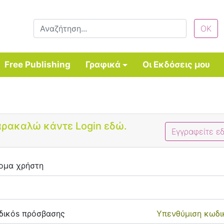
Free Publishing
Γραφικά
Οι Εκδόσεις μου
Bootstrap 4 Login Form
ρακαλώ κάντε Login εδώ.
Εγγραφείτε ε
ομα χρήστη
δικόs πρόσβασης
Υπενθύμιση κωδι