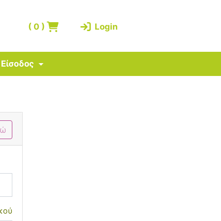
(
0
)
Login
Είσοδος
δώ
κού