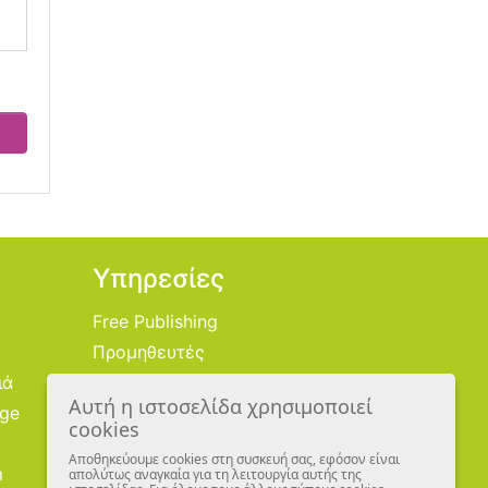
Υπηρεσίες
Free Publishing
Προμηθευτές
ιά
Χονδρική
Αυτή η ιστοσελίδα χρησιμοποιεί
age
Εικονογράφοι
cookies
Αποθηκεύουμε cookies στη συσκευή σας, εφόσον είναι
m
απολύτως αναγκαία για τη λειτουργία αυτής της