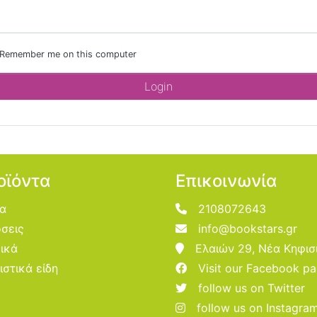
Remember me on this computer
οϊόντα
Επικοινωνία
ία
2108072643
σεις
info@bookstars.gr
ικά
Ελαιών 29, Νέα Κηφισ
ιστικά είδη
Visit our Facebook p
follow us on Twitter
follow us on Instagra