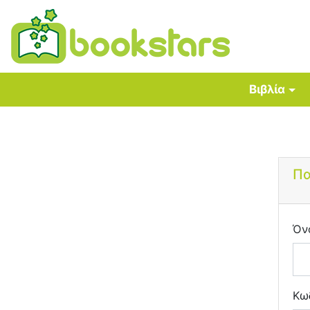
Βιβλία
Πα
Όν
Κω