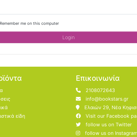
Remember me on this computer
οϊόντα
Επικοινωνία
ία
2108072643
σεις
info@bookstars.gr
ικά
Ελαιών 29, Νέα Κηφισ
ιστικά είδη
Visit our Facebook p
follow us on Twitter
follow us on Instagra