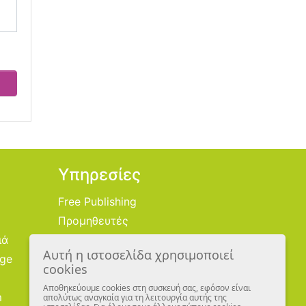
Υπηρεσίες
Free Publishing
Προμηθευτές
ιά
Χονδρική
Αυτή η ιστοσελίδα χρησιμοποιεί
age
Εικονογράφοι
cookies
Αποθηκεύουμε cookies στη συσκευή σας, εφόσον είναι
m
απολύτως αναγκαία για τη λειτουργία αυτής της