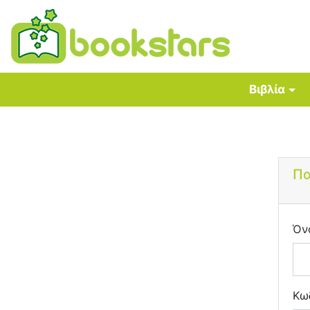
Βιβλία
Πα
Όν
Κω