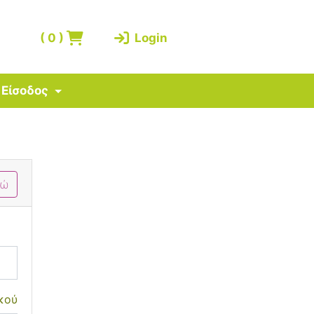
(
0
)
Login
Είσοδος
δώ
κού