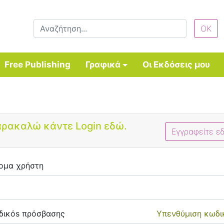
Free Publishing
Γραφικά
Οι Εκδόσεις μου
Bootstrap 4 Login Form
ρακαλώ κάντε Login εδώ.
Εγγραφείτε ε
ομα χρήστη
δικόs πρόσβασης
Υπενθύμιση κωδι