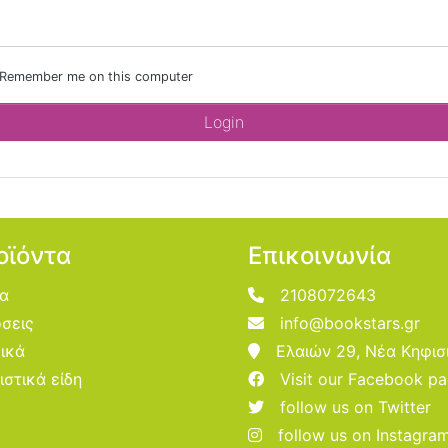
Remember me on this computer
οϊόντα
Επικοινωνία
ία
2108072643
σεις
info@bookstars.gr
ικά
Ελαιών 29, Νέα Κηφισ
ιστικά είδη
Visit our Facebook p
follow us on Twitter
follow us on Instagra