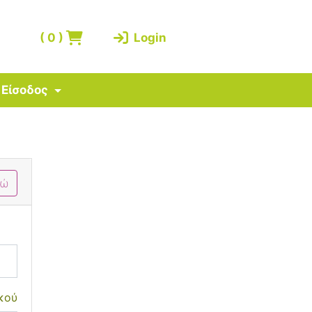
(
0
)
Login
Είσοδος
δώ
κού