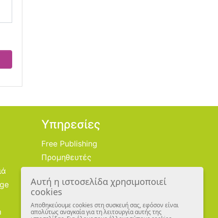
Υπηρεσίες
Free Publishing
Προμηθευτές
ιά
Χονδρική
Αυτή η ιστοσελίδα χρησιμοποιεί
age
Εικονογράφοι
cookies
Αποθηκεύουμε cookies στη συσκευή σας, εφόσον είναι
m
απολύτως αναγκαία για τη λειτουργία αυτής της