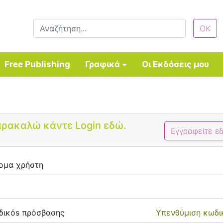
Free Publishing
Γραφικά
Οι Εκδόσεις μου
Bootstrap 4 Login Form
ρακαλώ κάντε Login εδώ.
Εγγραφείτε ε
ομα χρήστη
δικόs πρόσβασης
Υπενθύμιση κωδι