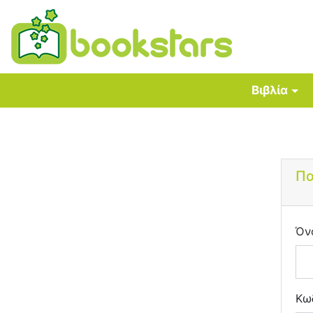
Βιβλία
Πα
Όν
Κω