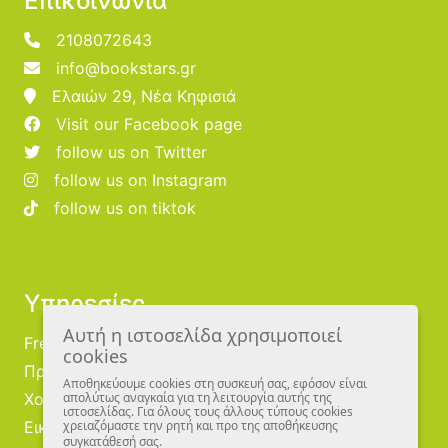
Επικοινωνία
2108072643
info@bookstars.gr
Ελαιών 29, Νέα Κηφισιά
Visit our Facebook page
follow us on Twitter
follow us on Instagram
follow us on tiktok
Υπηρεσίες
Αυτή η ιστοσελίδα χρησιμοποιεί
Free Publishing
cookies
Προμηθευτές
Αποθηκεύουμε cookies στη συσκευή σας, εφόσον είναι
Χονδρική
απολύτως αναγκαία για τη λειτουργία αυτής της
ιστοσελίδας. Για όλους τους άλλους τύπους cookies
Εικονογράφοι
χρειαζόμαστε την ρητή και προ της αποθήκευσης
συγκατάθεσή σας.