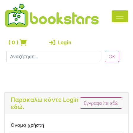
(
0
)
Login
Bootstrap 4 Login Form
Παρακαλώ κάντε Login
Εγγραφείτε εδώ
εδώ.
Όνομα χρήστη