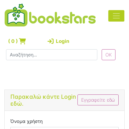
(
0
)
Login
Bootstrap 4 Login Form
Παρακαλώ κάντε Login
Εγγραφείτε εδώ
εδώ.
Όνομα χρήστη