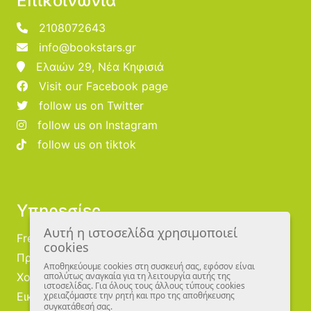
Επικοινωνία
2108072643
info@bookstars.gr
Ελαιών 29, Νέα Κηφισιά
Visit our Facebook page
follow us on Twitter
follow us on Instagram
follow us on tiktok
Υπηρεσίες
Αυτή η ιστοσελίδα χρησιμοποιεί
Free Publishing
cookies
Προμηθευτές
Αποθηκεύουμε cookies στη συσκευή σας, εφόσον είναι
Χονδρική
απολύτως αναγκαία για τη λειτουργία αυτής της
ιστοσελίδας. Για όλους τους άλλους τύπους cookies
Εικονογράφοι
χρειαζόμαστε την ρητή και προ της αποθήκευσης
συγκατάθεσή σας.