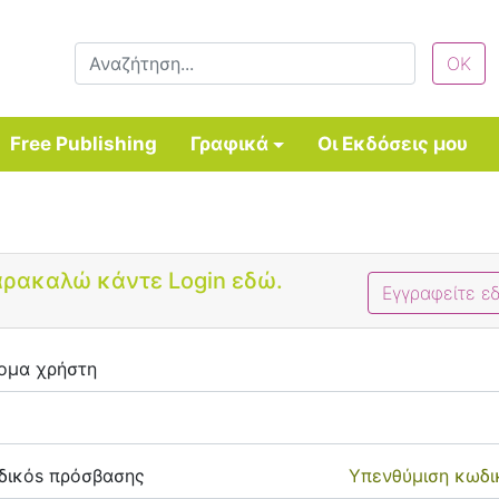
Free Publishing
Γραφικά
Οι Εκδόσεις μου
Bootstrap 4 Login Form
ρακαλώ κάντε Login εδώ.
Εγγραφείτε ε
ομα χρήστη
δικόs πρόσβασης
Υπενθύμιση κωδι