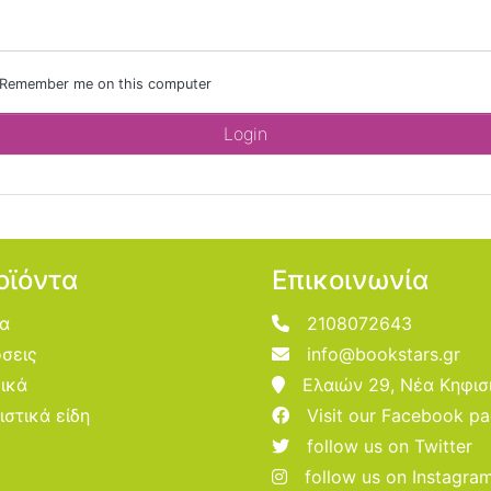
Remember me on this computer
οϊόντα
Επικοινωνία
ία
2108072643
σεις
info@bookstars.gr
ικά
Ελαιών 29, Νέα Κηφισ
ιστικά είδη
Visit our Facebook p
follow us on Twitter
follow us on Instagra