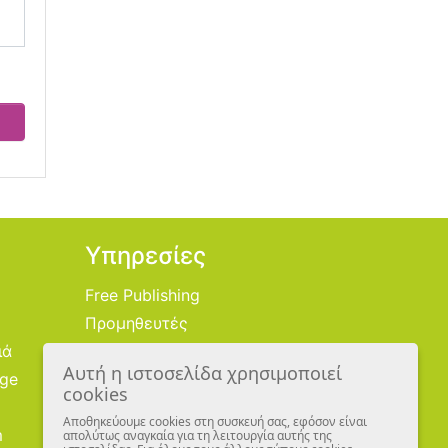
Υπηρεσίες
Free Publishing
Προμηθευτές
ιά
Χονδρική
Αυτή η ιστοσελίδα χρησιμοποιεί
age
Εικονογράφοι
cookies
Αποθηκεύουμε cookies στη συσκευή σας, εφόσον είναι
m
απολύτως αναγκαία για τη λειτουργία αυτής της