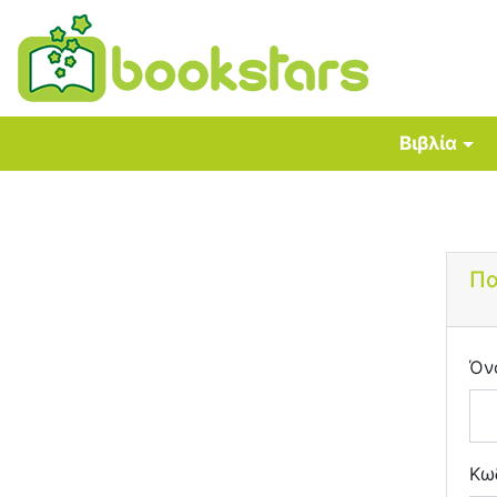
Βιβλία
Πα
Όν
Κω