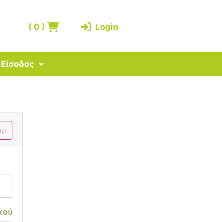
(
0
)
Login
Είσοδος
δώ
κού