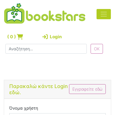
(
0
)
Login
Bootstrap 4 Login Form
Παρακαλώ κάντε Login
Εγγραφείτε εδώ
εδώ.
Όνομα χρήστη