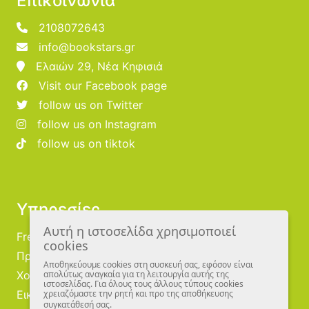
Επικοινωνία
2108072643
info@bookstars.gr
Ελαιών 29, Νέα Κηφισιά
Visit our Facebook page
follow us on Twitter
follow us on Instagram
follow us on tiktok
Υπηρεσίες
Αυτή η ιστοσελίδα χρησιμοποιεί
Free Publishing
cookies
Προμηθευτές
Αποθηκεύουμε cookies στη συσκευή σας, εφόσον είναι
Χονδρική
απολύτως αναγκαία για τη λειτουργία αυτής της
ιστοσελίδας. Για όλους τους άλλους τύπους cookies
Εικονογράφοι
χρειαζόμαστε την ρητή και προ της αποθήκευσης
συγκατάθεσή σας.