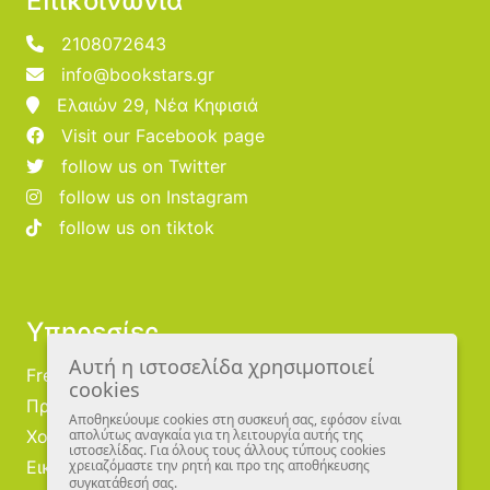
Επικοινωνία
2108072643
info@bookstars.gr
Ελαιών 29, Νέα Κηφισιά
Visit our Facebook page
follow us on Twitter
follow us on Instagram
follow us on tiktok
Υπηρεσίες
Αυτή η ιστοσελίδα χρησιμοποιεί
Free Publishing
cookies
Προμηθευτές
Αποθηκεύουμε cookies στη συσκευή σας, εφόσον είναι
Χονδρική
απολύτως αναγκαία για τη λειτουργία αυτής της
ιστοσελίδας. Για όλους τους άλλους τύπους cookies
Εικονογράφοι
χρειαζόμαστε την ρητή και προ της αποθήκευσης
συγκατάθεσή σας.