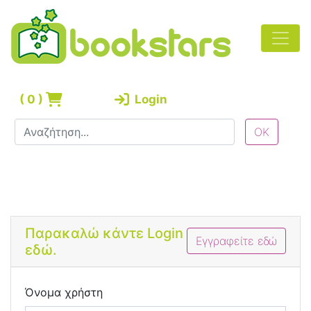
(
0
)
Login
Bootstrap 4 Login Form
Παρακαλώ κάντε Login
Εγγραφείτε εδώ
εδώ.
Όνομα χρήστη