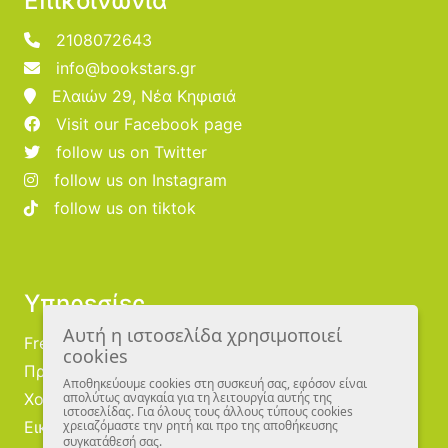
Επικοινωνία
2108072643
info@bookstars.gr
Ελαιών 29, Νέα Κηφισιά
Visit our Facebook page
follow us on Twitter
follow us on Instagram
follow us on tiktok
Υπηρεσίες
Αυτή η ιστοσελίδα χρησιμοποιεί
Free Publishing
cookies
Προμηθευτές
Αποθηκεύουμε cookies στη συσκευή σας, εφόσον είναι
Χονδρική
απολύτως αναγκαία για τη λειτουργία αυτής της
ιστοσελίδας. Για όλους τους άλλους τύπους cookies
Εικονογράφοι
χρειαζόμαστε την ρητή και προ της αποθήκευσης
συγκατάθεσή σας.