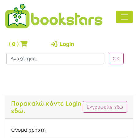
(
0
)
Login
Bootstrap 4 Login Form
Παρακαλώ κάντε Login
Εγγραφείτε εδώ
εδώ.
Όνομα χρήστη