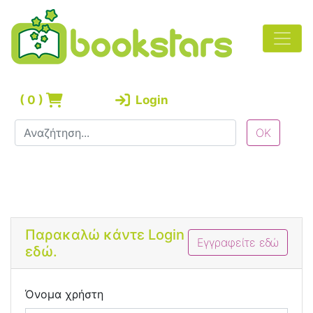
(
0
)
Login
Bootstrap 4 Login Form
Παρακαλώ κάντε Login
Εγγραφείτε εδώ
εδώ.
Όνομα χρήστη