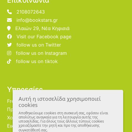
Επικοινωνία
2108072643
info@bookstars.gr
Ελαιών 29, Νέα Κηφισιά
Visit our Facebook page
follow us on Twitter
follow us on Instagram
follow us on tiktok
Υπηρεσίες
Αυτή η ιστοσελίδα χρησιμοποιεί
Free Publishing
cookies
Προμηθευτές
Αποθηκεύουμε cookies στη συσκευή σας, εφόσον είναι
Χονδρική
απολύτως αναγκαία για τη λειτουργία αυτής της
ιστοσελίδας. Για όλους τους άλλους τύπους cookies
Εικονογράφοι
χρειαζόμαστε την ρητή και προ της αποθήκευσης
συγκατάθεσή σας.