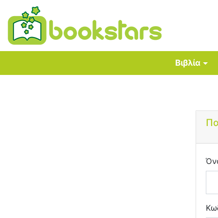
Βιβλία
Πα
Όν
Κω