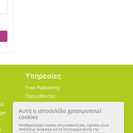
Υπηρεσίες
Free Publishing
Προμηθευτές
ιά
Χονδρική
Αυτή η ιστοσελίδα χρησιμοποιεί
age
Εικονογράφοι
cookies
Αποθηκεύουμε cookies στη συσκευή σας, εφόσον είναι
m
απολύτως αναγκαία για τη λειτουργία αυτής της