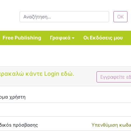
Free Publishing
Γραφικά
Οι Εκδόσεις μου
Bootstrap 4 Login Form
ρακαλώ κάντε Login εδώ.
Εγγραφείτε ε
ομα χρήστη
δικόs πρόσβασης
Υπενθύμιση κωδι