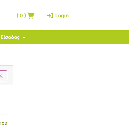
(
0
)
Login
Είσοδος
δώ
κού