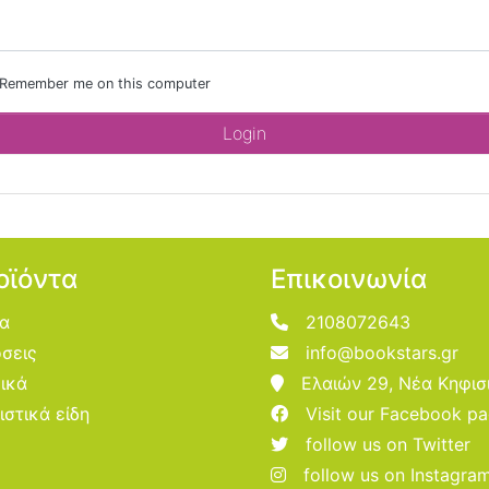
Remember me on this computer
οϊόντα
Επικοινωνία
ία
2108072643
σεις
info@bookstars.gr
ικά
Ελαιών 29, Νέα Κηφισ
ιστικά είδη
Visit our Facebook p
follow us on Twitter
follow us on Instagra