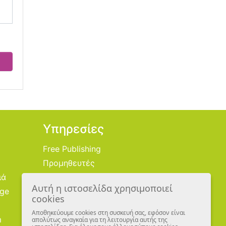
Υπηρεσίες
Free Publishing
Προμηθευτές
ιά
Χονδρική
Αυτή η ιστοσελίδα χρησιμοποιεί
age
Εικονογράφοι
cookies
Αποθηκεύουμε cookies στη συσκευή σας, εφόσον είναι
m
απολύτως αναγκαία για τη λειτουργία αυτής της