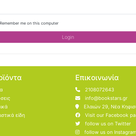
Remember me on this computer
οϊόντα
Επικοινωνία
ία
2108072643
σεις
info@bookstars.gr
ικά
Ελαιών 29, Νέα Κηφισ
ιστικά είδη
Visit our Facebook p
follow us on Twitter
follow us on Instagra