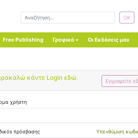
Free Publishing
Γραφικά
Οι Εκδόσεις μου
Bootstrap 4 Login Form
ρακαλώ κάντε Login εδώ.
Εγγραφείτε ε
ομα χρήστη
δικόs πρόσβασης
Υπενθύμιση κωδι