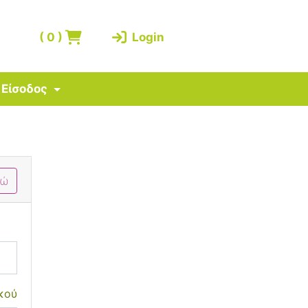
(
0
)
Login
Είσοδος
δώ
κού