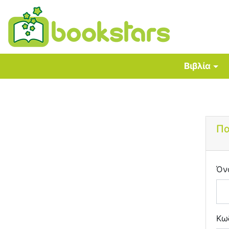
Βιβλία
Πα
Όν
Κω