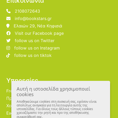
Επικοινωνία
2108072643
info@bookstars.gr
Ελαιών 29, Νέα Κηφισιά
Visit our Facebook page
follow us on Twitter
follow us on Instagram
follow us on tiktok
Υπηρεσίες
Αυτή η ιστοσελίδα χρησιμοποιεί
Free Publishing
cookies
Προμηθευτές
Αποθηκεύουμε cookies στη συσκευή σας, εφόσον είναι
Χονδρική
απολύτως αναγκαία για τη λειτουργία αυτής της
ιστοσελίδας. Για όλους τους άλλους τύπους cookies
Εικονογράφοι
χρειαζόμαστε την ρητή και προ της αποθήκευσης
συγκατάθεσή σας.