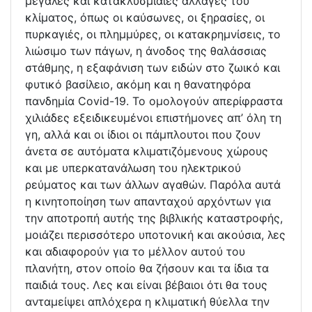
μεγάλες και κατακλυσμιαίες αλλαγές του
κλίματος, όπως οι καύσωνες, οι ξηρασίες, οι
πυρκαγιές, οι πλημμύρες, οι κατακρημνίσεις, το
λιώσιμο των πάγων, η άνοδος της θαλάσσιας
στάθμης, η εξαφάνιση των ειδών στο ζωικό και
φυτικό βασίλειο, ακόμη και η θανατηφόρα
πανδημία Covid-19. Το ομολογούν απερίφραστα
χιλιάδες εξειδικευμένοι επιστήμονες απ’ όλη τη
γη, αλλά και οι ίδιοι οι πάμπλουτοι που ζουν
άνετα σε αυτόματα κλιματιζόμενους χώρους
και με υπερκατανάλωση του ηλεκτρικού
ρεύματος και των άλλων αγαθών. Παρόλα αυτά
η κινητοποίηση των απανταχού αρχόντων για
την αποτροπή αυτής της βιβλικής καταστροφής,
μοιάζει περισσότερο υποτονική και ακούσια, λες
και αδιαφορούν για το μέλλον αυτού του
πλανήτη, στον οποίο θα ζήσουν και τα ίδια τα
παιδιά τους. Λες και είναι βέβαιοι ότι θα τους
ανταμείψει απλόχερα η κλιματική θύελλα την