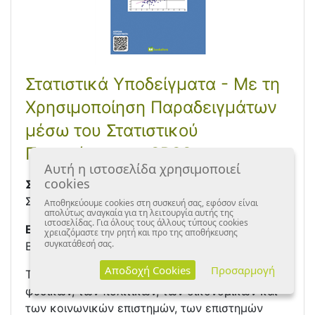
Στατιστικά Υποδείγματα - Με τη
Χρησιμοποίηση Παραδειγμάτων
μέσω του Στατιστικού
Προγράμματος SPSS
Αυτή η ιστοσελίδα χρησιμοποιεί
cookies
Συγγραφέας
Σιάρδος Γιώργος
Αποθηκεύουμε cookies στη συσκευή σας, εφόσον είναι
απολύτως αναγκαία για τη λειτουργία αυτής της
ιστοσελίδας. Για όλους τους άλλους τύπους cookies
Εκδόσεις
χρειαζόμαστε την ρητή και προ της αποθήκευσης
συγκατάθεσή σας.
Bookstars-Free Publishing
Αποδοχή Cookies
Προσαρμογή
Το έργο απευθύνεται στους ερευνητές των
φυσικών, των πολιτικών, των οικονομικών και
των κοινωνικών επιστημών, των επιστημών