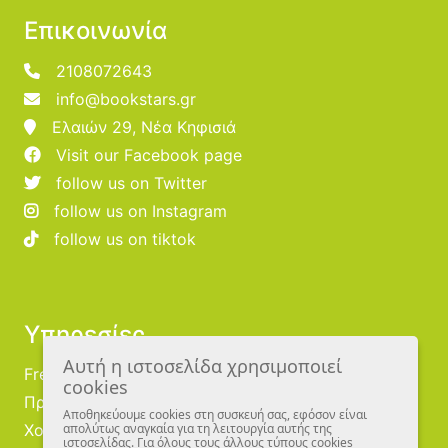
Επικοινωνία
2108072643
info@bookstars.gr
Ελαιών 29, Νέα Κηφισιά
Visit our Facebook page
follow us on Twitter
follow us on Instagram
follow us on tiktok
Υπηρεσίες
Αυτή η ιστοσελίδα χρησιμοποιεί
Free Publishing
cookies
Προμηθευτές
Αποθηκεύουμε cookies στη συσκευή σας, εφόσον είναι
Χονδρική
απολύτως αναγκαία για τη λειτουργία αυτής της
ιστοσελίδας. Για όλους τους άλλους τύπους cookies