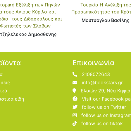
στορική Εξέλιξη των Πηγών
Τουρκία Η Ανέλιξη της
α τους Αγίους Κύριλο και
Προσωπικότητας του Κρά
διο -τους Διδασκάλους και
Μούτσογλου Βασίλης
Φωτιστές των Σλάβων
τζηλέλεκας Δημοσθένης
οϊόντα
Επικοινωνία
ία
2108072643
σεις
info@bookstars.gr
ικά
Ελαιών 29, Νέα Κηφισ
ιστικά είδη
Visit our Facebook p
follow us on Twitter
follow us on Instagra
follow us on tiktok