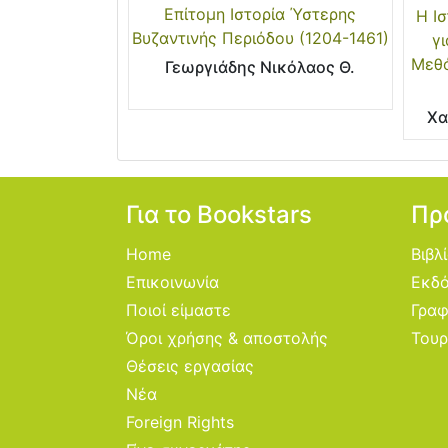
Επίτομη Ιστορία Ύστερης
Η Ι
Βυζαντινής Περιόδου (1204-1461)
γι
Μεθό
Γεωργιάδης Νικόλαος Θ.
Χα
Για το Bookstars
Πρ
Home
Βιβλ
Επικοινωνία
Εκδό
Ποιοί είμαστε
Γραφ
Όροι χρήσης & αποστολής
Τουρ
Θέσεις εργασίας
Νέα
Foreign Rights