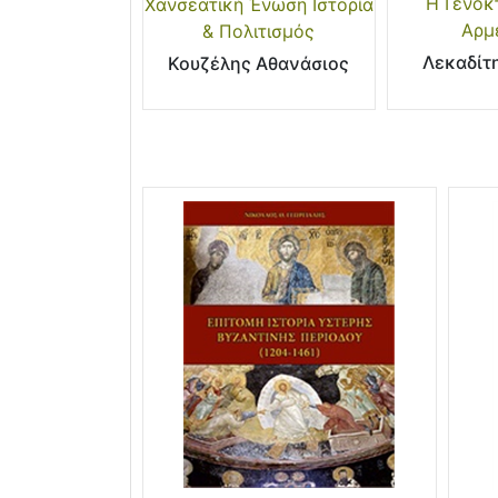
Η Γενοκ
Χανσεατική Ένωση Ιστορία
Αρμ
& Πολιτισμός
Λεκαδίτ
Κουζέλης Αθανάσιος