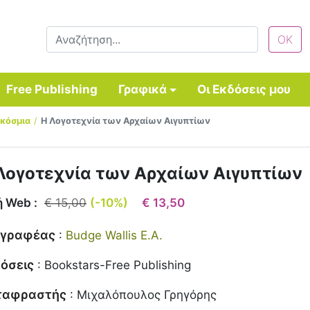
Free Publishing
Γραφικά
Οι Εκδόσεις μου
γκόσμια
Η Λογοτεχνία των Αρχαίων Αιγυπτίων
Λογοτεχνία των Αρχαίων Αιγυπτίων
ή Web :
€ 15,00
(-10%)
€ 13,50
γγραφέας
:
Budge Wallis E.A.
όσεις
:
Bookstars-Free Publishing
ταφραστής
:
Μιχαλόπουλος Γρηγόρης