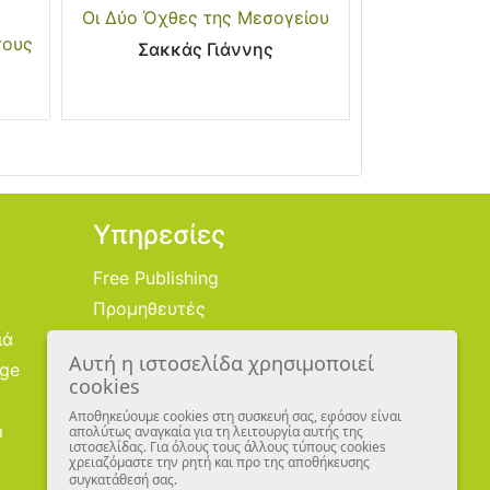
Οι Δύο Όχθες της Μεσογείου
τους
Σακκάς Γιάννης
Υπηρεσίες
Free Publishing
Προμηθευτές
ιά
Χονδρική
Αυτή η ιστοσελίδα χρησιμοποιεί
age
Εικονογράφοι
cookies
Αποθηκεύουμε cookies στη συσκευή σας, εφόσον είναι
m
απολύτως αναγκαία για τη λειτουργία αυτής της
ιστοσελίδας. Για όλους τους άλλους τύπους cookies
χρειαζόμαστε την ρητή και προ της αποθήκευσης
συγκατάθεσή σας.