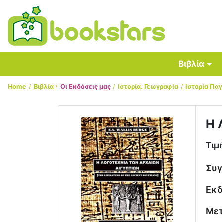
Βιβλία
Home
Βιβλία
Οι Εκδόσεις μας
Ιστορία. Γεωγραφία
Ιστορία Πα
Η 
Τιμ
Συ
Εκδ
Με