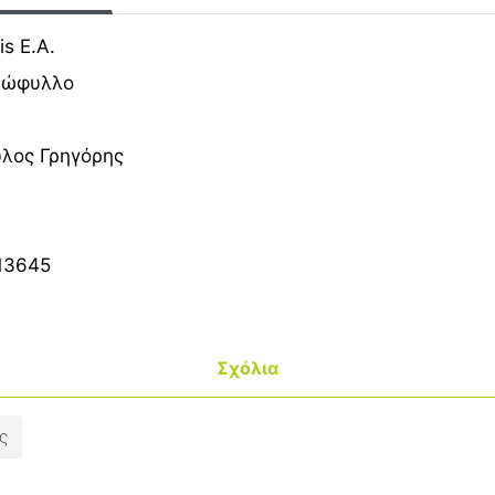
is E.A.
ξώφυλλο
λος Γρηγόρης
13645
Σχόλια
ς