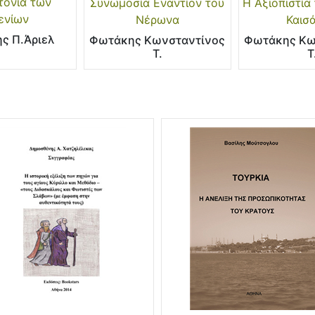
τονία των
Συνωμοσία Εναντίον του
Η Αξιοπιστία
ενίων
Νέρωνα
Καισ
ης Π.Άριελ
Φωτάκης Κωνσταντίνος
Φωτάκης Κω
Τ.
Τ