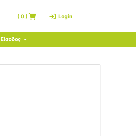
(
0
)
Login
Είσοδος