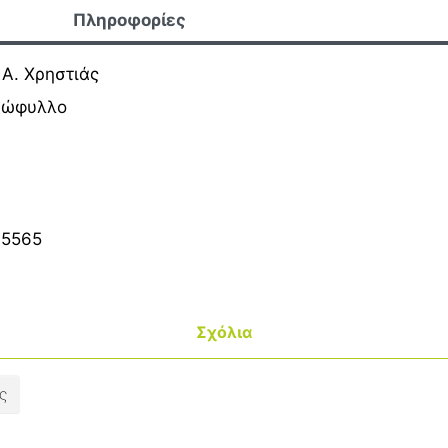
Πληροφορίες
Α. Χρηστιάς
ξώφυλλο
15565
Σχόλια
ς