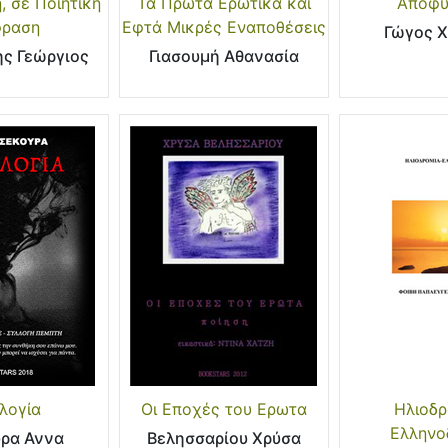
, σε Ποιητική
Τα Πρώτα Ερωτικά και
Αποφύ
ραση
Εφτά Μικρές Εναποθέσεις
Γώγος 
ης Γεώργιος
Γιασουμή Αθανασία
λογία
Οι Εποχές του Ερωτα
Ηλιοδρ
Ελληνο
ρα Αννα
Βελησσαρίου Χρύσα