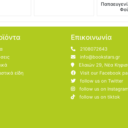
Παπαευγενί
Φο
οϊόντα
Επικοινωνία
ία
2108072643
σεις
info@bookstars.gr
ικά
Ελαιών 29, Νέα Κηφισ
ιστικά είδη
Visit our Facebook p
follow us on Twitter
follow us on Instagra
follow us on tiktok