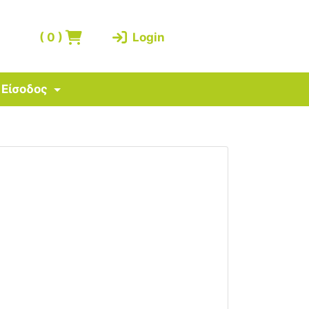
(
0
)
Login
Είσοδος