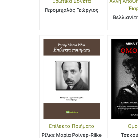
Ερωτικά Σονέτα
Άλλη Άποψη
Έκφ
Γερομιχαλός Γεώργιος
Βελλιανίτ
Επίλεκτα Ποιήματα
Ομο
Ρίλκε Μαρία Ραίνερ-Rilke
Τσεκού