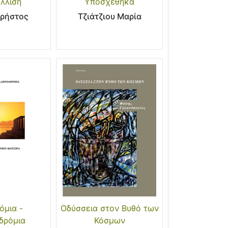
λλιση
Υποσχέθηκα
Χρήστος
Τζιάτζιου Μαρία
όμια -
Οδύσσεια στον Βυθό των
δρόμια
Κόσμων