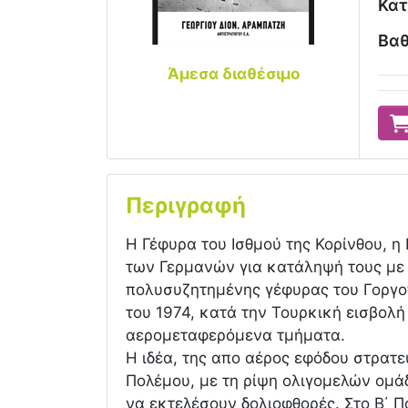
Κατ
Βαθ
Άμεσα διαθέσιμο
Περιγραφή
Η Γέφυρα του Ισθμού της Κορίνθου, η
των Γερμανών για κατάληψή τους με 
πολυσυζητημένης γέφυρας του Γοργοπ
του 1974, κατά την Τουρκική εισβολή
αερομεταφερόμενα τμήματα.
Η ιδέα, της απo αέρος εφόδου στρατε
Πολέμου, με τη ρίψη ολιγομελών ομά
να εκτελέσουν δολιοφθορές. Στο Β΄ 