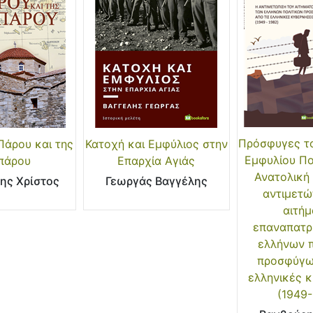
Πρόσφυγες τ
 Πάρου και της
Κατοχή και Εμφύλιος στην
Εμφυλίου Π
ιπάρου
Επαρχία Αγιάς
Ανατολική
ης Χρίστος
Γεωργάς Βαγγέλης
αντιμετώ
αιτήμ
επαναπατρ
ελλήνων π
προσφύγω
ελληνικές κ
(1949-