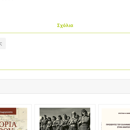
Σχόλια
ς