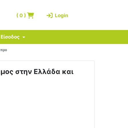
(
0
)
Login
Είσοδος
ύπρο
μος στην Ελλάδα και