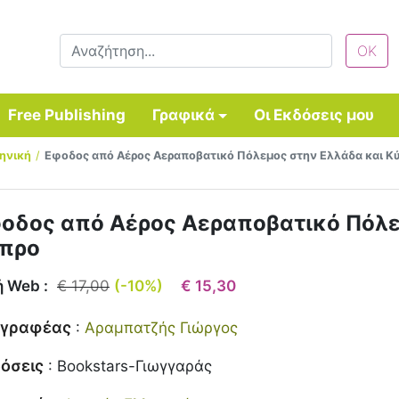
Free Publishing
Γραφικά
Οι Εκδόσεις μου
ληνική
Εφοδος από Αέρος Αεραποβατικό Πόλεμος στην Ελλάδα και Κ
οδος από Αέρος Αεραποβατικό Πόλε
προ
ή Web :
€ 17,00
(-10%)
€ 15,30
γγραφέας
:
Αραμπατζής Γιώργος
όσεις
:
Bookstars-Γιωγγαράς