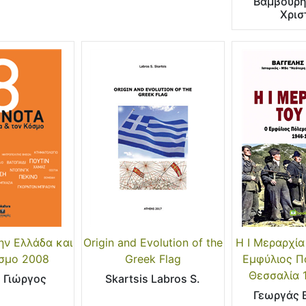
Βαμβούρ
Χρισ
ην Ελλάδα και
Origin and Evolution of the
Η Ι Μεραρχία
σμο 2008
Greek Flag
Εμφύλιος Π
Θεσσαλία 
ς Γιώργος
Skartsis Labros S.
Γεωργάς 