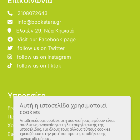
Επικοινωνία
2108072643
info@bookstars.gr
Ελαιών 29, Νέα Κηφισιά
Visit our Facebook page
follow us on Twitter
follow us on Instagram
follow us on tiktok
Υπηρεσίες
Αυτή η ιστοσελίδα χρησιμοποιεί
Free Publishing
cookies
Προμηθευτές
Αποθηκεύουμε cookies στη συσκευή σας, εφόσον είναι
Χονδρική
απολύτως αναγκαία για τη λειτουργία αυτής της
ιστοσελίδας. Για όλους τους άλλους τύπους cookies
Εικονογράφοι
χρειαζόμαστε την ρητή και προ της αποθήκευσης
συγκατάθεσή σας.