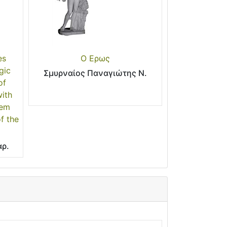
es
Ο Ερως
gic
Σμυρναίος Παναγιώτης Ν.
of
with
tem
f the
ρ.