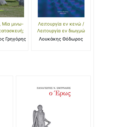
 Μία μινω-
Λειτουργία εν κενώ /
κατασκευή;
Λειτουργία εν διωγμώ
ος Γρηγόρης
Λουκάκης Θόδωρος