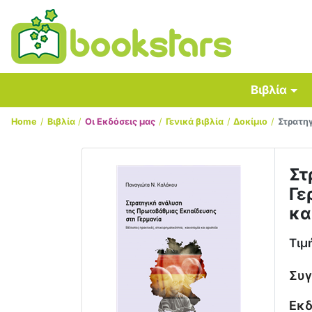
Βιβλία
Home
Βιβλία
Οι Εκδόσεις μας
Γενικά βιβλία
Δοκίμιο
Στρατηγ
Στ
Γε
κα
Τιμ
Συ
Εκδ