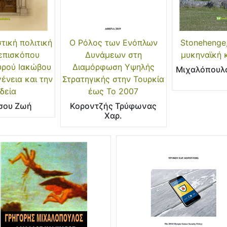
τική πολιτική
Ο Ρόλος των Ενόπλων
Stonehenge,
ιεπισκόπου
Δυνάμεων στη
μυκηναϊκή 
υρού Ιακώβου
Διαμόρφωση Υψηλής
Μιχαλόπουλ
γένεια και την
Στρατηγικής στην Τουρκία
ιδεία
έως Το 2007
σου Ζωή
Κοροντζής Τρύφωνας
Χαρ.