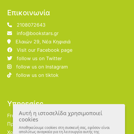
Επικοινωνία
2108072643
info@bookstars.gr
Ελαιών 29, Νέα Κηφισιά
Visit our Facebook page
follow us on Twitter
follow us on Instagram
follow us on tiktok
Υπηρεσίες
Αυτή η ιστοσελίδα χρησιμοποιεί
Free Publishing
cookies
Προμηθευτές
Αποθηκεύουμε cookies στη συσκευή σας, εφόσον είναι
Χονδρική
απολύτως αναγκαία για τη λειτουργία αυτής της