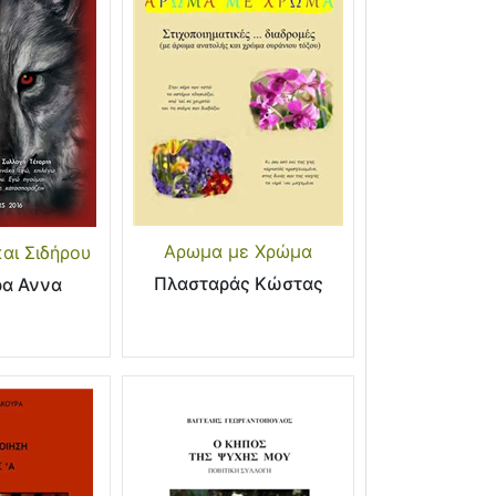
Αρωμα με Χρώμα
αι Σιδήρου
Πλασταράς Κώστας
ρα Αννα