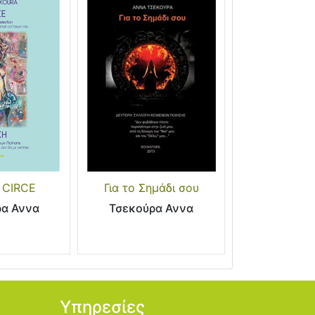
 CIRCE
Για το Σημάδι σου
ρα Αννα
Τσεκούρα Αννα
Υπηρεσίες