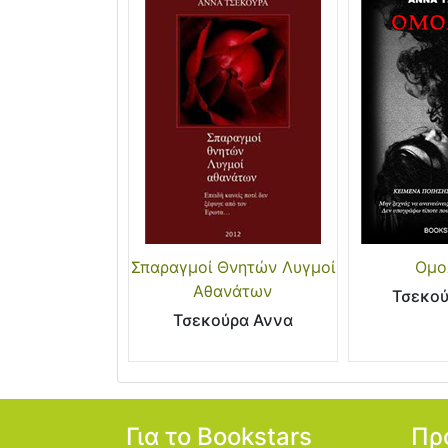
Σπαραγμοί Θνητών Λυγμοί
Ομο
Αθανάτων
Τσεκού
Τσεκούρα Αννα
Για το Bookstars
Πρ