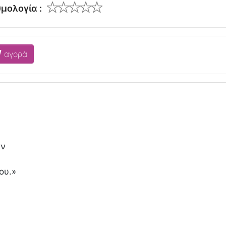
μολογία :
αγορά
αν
ου.»