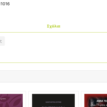
11016
Σχόλια
ς