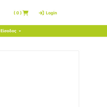
(
0
)
Login
Είσοδος