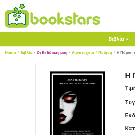
Βιβλία
Home
Βιβλία
Οι Εκδόσεις μας
Λογοτεχνία
Ποίηση
Η Πόρνη 
Η 
Τιμ
Συ
Εκδ
Κατ