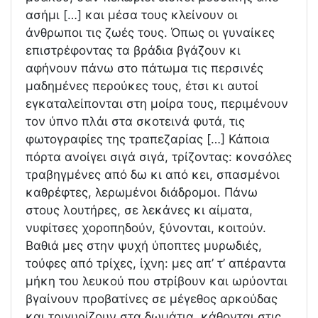
ασήμι […] και μέσα τους κλείνουν οι
άνθρωποι τις ζωές τους. Όπως οι γυναίκες
επιστρέφοντας τα βράδια βγάζουν κι
αφήνουν πάνω στο πάτωμα τις περσινές
μαδημένες περούκες τους, έτσι κι αυτοί
εγκαταλείπονται στη μοίρα τους, περιμένουν
τον ύπνο πλάι στα σκοτεινά φυτά, τις
φωτογραφίες της τραπεζαρίας […] Κάποια
πόρτα ανοίγει σιγά σιγά, τρίζοντας: κονσόλες
τραβηγμένες από δω κι από κει, σπασμένοι
καθρέφτες, λερωμένοι διάδρομοι. Πάνω
στους λουτήρες, σε λεκάνες κι αίματα,
νυφίτσες χοροπηδούν, ξύνονται, κοιτούν.
Βαθιά μες στην ψυχή ύποπτες μυρωδιές,
τούφες από τρίχες, ίχνη: μες απ’ τ’ απέραντα
μήκη του λευκού που στρίβουν και ωρύονται
βγαίνουν προβατίνες σε μέγεθος αρκούδας
και τριγυρίζουν στα δωμάτια, κάθονται στις