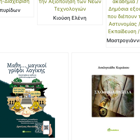
η-Διαχείριση
την Αξιοποίηση των Νέων
ακαδημία / 
Τεχνολογιών
Δημόσια εξου
Σπυρίδων
που διέπουν 
Κιούση Ελένη
Αστυνομίας /
Εκπαίδευση /
Μαστρογιάνν