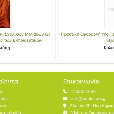
τών Σχολικών Μονάδων ως
Πρακτική Εφαρμογή της Τε
ης των Εκπαιδευτικών
Εξι
λιόπη
Καλτ
οϊόντα
Επικοινωνία
ία
2108072643
σεις
info@bookstars.gr
ικά
Ελαιών 29, Νέα Κηφισ
ιστικά είδη
Visit our Facebook p