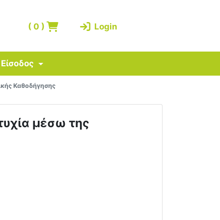
(
0
)
Login
Είσοδος
τικής Καθοδήγησης
τυχία μέσω της