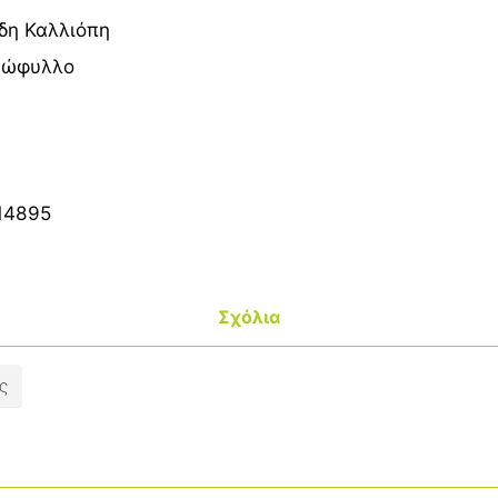
δη Καλλιόπη
ξώφυλλο
14895
Σχόλια
ς