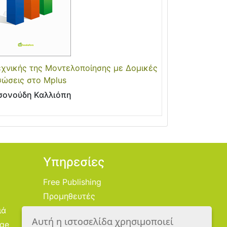
χνικής της Μοντελοποίησης με Δομικές
σώσεις στο Mplus
σονούδη Καλλιόπη
Υπηρεσίες
Free Publishing
Προμηθευτές
ιά
Χονδρική
Αυτή η ιστοσελίδα χρησιμοποιεί
age
Εικονογράφοι