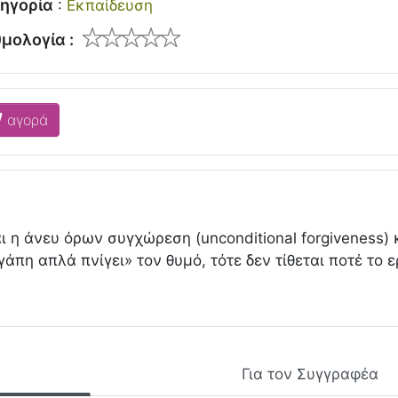
ηγορία
:
Εκπαίδευση
μολογία :
αγορά
ναι η άνευ όρων συγχώρεση (unconditional forgiveness
αγάπη απλά πνίγει» τον θυμό, τότε δεν τίθεται ποτέ το
Για τον Συγγραφέα