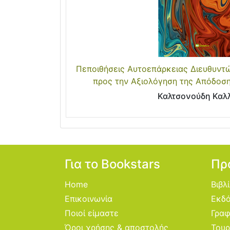
Πεποιθήσεις Αυτοεπάρκειας Διευθυν
προς την Αξιολόγηση της Απόδοσ
Καλτσονούδη Καλ
Για το Bookstars
Πρ
Home
Βιβλ
Επικοινωνία
Εκδό
Ποιοί είμαστε
Γραφ
Όροι χρήσης & αποστολής
Τουρ