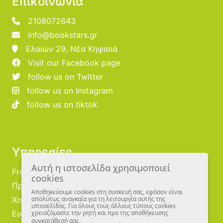
Επικοινωνία
2108072643
info@bookstars.gr
Ελαιών 29, Νέα Κηφισιά
Visit our Facebook page
follow us on Twitter
follow us on Instagram
follow us on tiktok
Υπηρεσίες
Αυτή η ιστοσελίδα χρησιμοποιεί
Free Publishing
cookies
Προμηθευτές
Αποθηκεύουμε cookies στη συσκευή σας, εφόσον είναι
Χονδρική
απολύτως αναγκαία για τη λειτουργία αυτής της
ιστοσελίδας. Για όλους τους άλλους τύπους cookies
Εικονογράφοι
χρειαζόμαστε την ρητή και προ της αποθήκευσης
συγκατάθεσή σας.