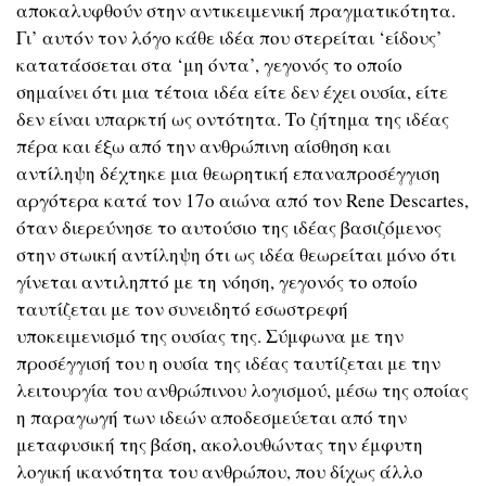
αποκαλυφθούν στην αντικειμενική πραγματικότητα.
Γι’ αυτόν τον λόγο κάθε ιδέα που στερείται ‘είδους’
κατατάσσεται στα ‘μη όντα’, γεγονός το οποίο
σημαίνει ότι μια τέτοια ιδέα είτε δεν έχει ουσία, είτε
δεν είναι υπαρκτή ως οντότητα. Το ζήτημα της ιδέας
πέρα και έξω από την ανθρώπινη αίσθηση και
αντίληψη δέχτηκε μια θεωρητική επαναπροσέγγιση
αργότερα κατά τον 17ο αιώνα από τον Rene Descartes,
όταν διερεύνησε το αυτούσιο της ιδέας βασιζόμενος
στην στωική αντίληψη ότι ως ιδέα θεωρείται μόνο ότι
γίνεται αντιληπτό με τη νόηση, γεγονός το οποίο
ταυτίζεται με τον συνειδητό εσωστρεφή
υποκειμενισμό της ουσίας της. Σύμφωνα με την
προσέγγισή του η ουσία της ιδέας ταυτίζεται με την
λειτουργία του ανθρώπινου λογισμού, μέσω της οποίας
η παραγωγή των ιδεών αποδεσμεύεται από την
μεταφυσική της βάση, ακολουθώντας την έμφυτη
λογική ικανότητα του ανθρώπου, που δίχως άλλο