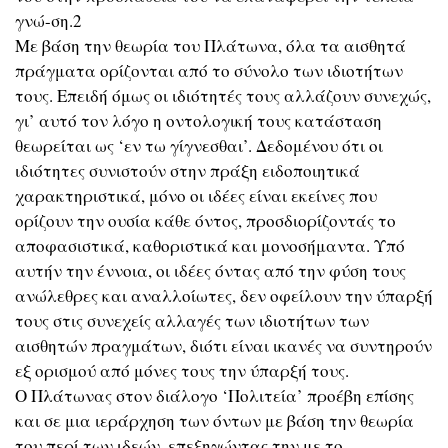
γνώ-ση.2
Με βάση την θεωρία του Πλάτωνα, όλα τα αισθητά
πράγματα ορίζονται από το σύνολο των ιδιοτήτων
τους. Επειδή όμως οι ιδιότητές τους αλλάζουν συνεχώς,
γι’ αυτό τον λόγο η οντολογική τους κατάσταση
θεωρείται ως ‘εν τω γίγνεσθαι’. Δεδομένου ότι οι
ιδιότητες συνιστούν στην πράξη ειδοποιητικά
χαρακτηριστικά, μόνο οι ιδέες είναι εκείνες που
ορίζουν την ουσία κάθε όντος, προσδιορίζοντάς το
αποφασιστικά, καθοριστικά και μονοσήμαντα. Υπό
αυτήν την έννοια, οι ιδέες όντας από την φύση τους
ανώλεθρες και αναλλοίωτες, δεν οφείλουν την ύπαρξή
τους στις συνεχείς αλλαγές των ιδιοτήτων των
αισθητών πραγμάτων, διότι είναι ικανές να συντηρούν
εξ ορισμού από μόνες τους την ύπαρξή τους.
Ο Πλάτωνας στον διάλογο ‘Πολιτεία’ προέβη επίσης
και σε μια ιεράρχηση των όντων με βάση την θεωρία
του περί των ιδεών, επεξηγώντας την με το