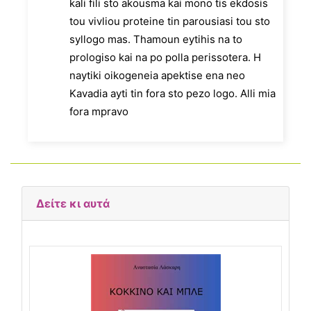
kali fili sto akousma kai mono tis ekdosis
tou vivliou proteine tin parousiasi tou sto
syllogo mas. Thamoun eytihis na to
prologiso kai na po polla perissotera. H
naytiki oikogeneia apektise ena neo
Kavadia ayti tin fora sto pezo logo. Alli mia
fora mpravo
Δείτε κι αυτά