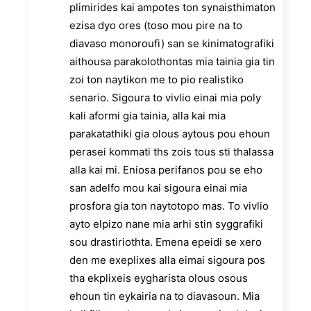
plimirides kai ampotes ton synaisthimaton
ezisa dyo ores (toso mou pire na to
diavaso monoroufi) san se kinimatografiki
aithousa parakolothontas mia tainia gia tin
zoi ton naytikon me to pio realistiko
senario. Sigoura to vivlio einai mia poly
kali aformi gia tainia, alla kai mia
parakatathiki gia olous aytous pou ehoun
perasei kommati ths zois tous sti thalassa
alla kai mi. Eniosa perifanos pou se eho
san adelfo mou kai sigoura einai mia
prosfora gia ton naytotopo mas. To vivlio
ayto elpizo nane mia arhi stin syggrafiki
sou drastiriothta. Emena epeidi se xero
den me exeplixes alla eimai sigoura pos
tha ekplixeis eygharista olous osous
ehoun tin eykairia na to diavasoun. Mia