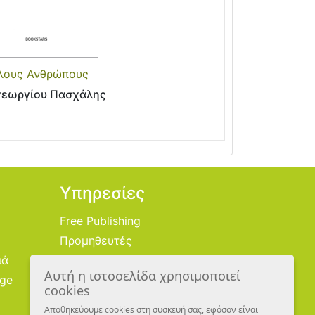
λους Ανθρώπους
εωργίου Πασχάλης
Υπηρεσίες
Free Publishing
Προμηθευτές
ιά
Χονδρική
Αυτή η ιστοσελίδα χρησιμοποιεί
age
Εικονογράφοι
cookies
Αποθηκεύουμε cookies στη συσκευή σας, εφόσον είναι