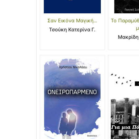
Σαν Εικόνα Μαγική...
Το Παραμύθ
μ
Τσούκη Κατερίνα Γ.
Μακρίδη