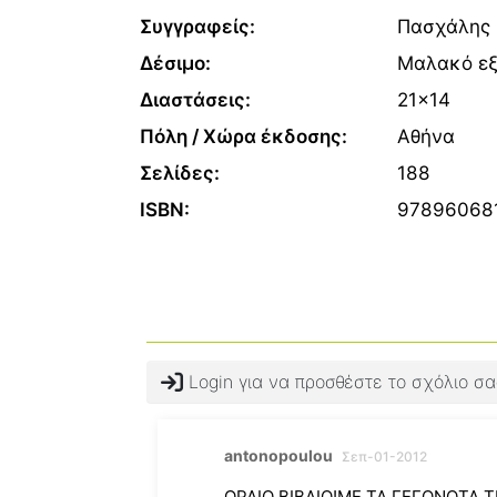
Συγγραφείς:
Πασχάλης 
Δέσιμο:
Μαλακό ε
Διαστάσεις:
21x14
Πόλη / Χώρα έκδοσης:
Αθήνα
Σελίδες:
188
ISBN:
97896068
Login για να προσθέστε το σχόλιο σα
antonopoulou
Σεπ-01-2012
ΩΡΑΙΟ ΒΙΒΛΙΟ!ΜΕ ΤΑ ΓΕΓΟΝΟΤΑ 