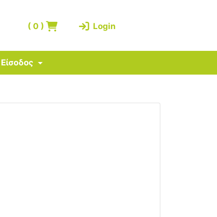
(
0
)
Login
Είσοδος