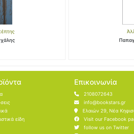
κέπτης
Άλ
σχάλης
Παπαγ
οϊόντα
Επικοινωνία
ία
2108072643
σεις
info@bookstars.gr
ικά
Ελαιών 29, Νέα Κηφισ
ιστικά είδη
Visit our Facebook p
follow us on Twitter