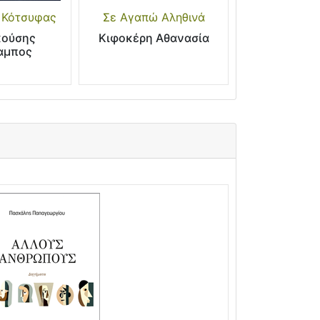
 Κότσυφας
Σε Αγαπώ Αληθινά
κούσης
Κιφοκέρη Αθανασία
αμπος