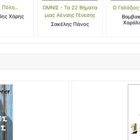
α Πόλη...
ΟΜΝΙΣ - Τα 22 Βήματα
Ο Γαλάζιος
μιας Αέναης Γένεσης
δης Χάρης
Βαμβα
Χαράλ
Σακέλης Πάνος