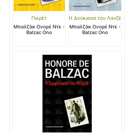
Πιερέτ
Η Δούκισσα του Λανζέ
Μπαλζάκ Ονορέ Ντε -
Μπαλζάκ Ονορέ Ντε -
Balzac Ono
Balzac Ono