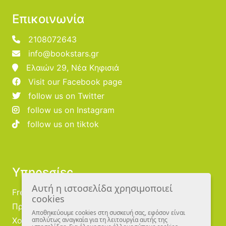
Επικοινωνία
2108072643
info@bookstars.gr
Ελαιών 29, Νέα Κηφισιά
Visit our Facebook page
follow us on Twitter
follow us on Instagram
follow us on tiktok
Υπηρεσίες
Αυτή η ιστοσελίδα χρησιμοποιεί
Free Publishing
cookies
Προμηθευτές
Αποθηκεύουμε cookies στη συσκευή σας, εφόσον είναι
Χονδρική
απολύτως αναγκαία για τη λειτουργία αυτής της