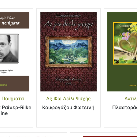
α Ποιήματα
Ας Φω Δείλι Ψυχής
Αντιλ
 Ραίνερ-Rilke
Κουφογάζου Φωτεινή
Πλασταρά
aine