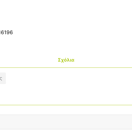
16196
Σχόλια
ς