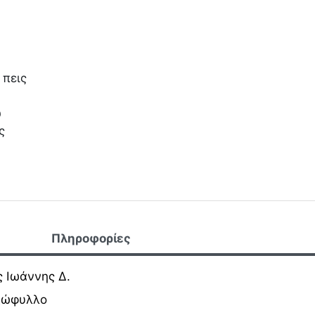
 πεις
ω
ς
Πληροφορίες
 Ιωάννης Δ.
ξώφυλλο