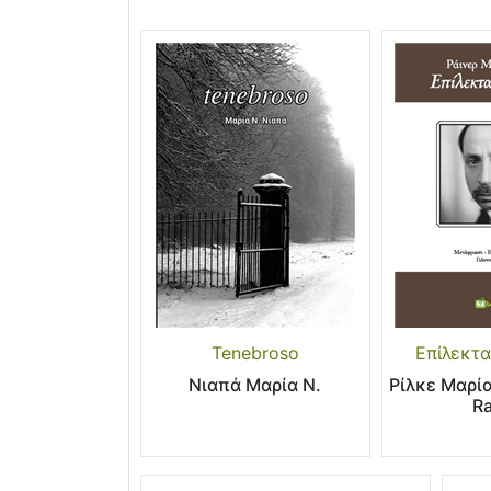
Tenebroso
Επίλεκτ
Νιαπά Μαρία Ν.
Ρίλκε Μαρία
R