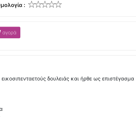
μολογία :
αγορά
ς εικοσιπενταετούς δουλειάς και ήρθε ως επιστέγασμα 
α
ς