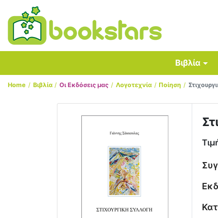
Βιβλία
Home
Βιβλία
Οι Εκδόσεις μας
Λογοτεχνία
Ποίηση
Στιχουργ
Στ
Τιμ
Συ
Εκδ
Κατ