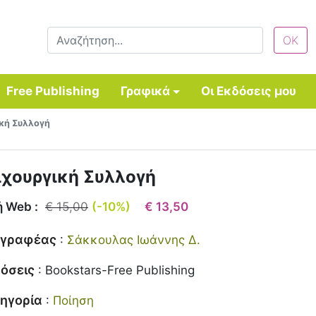
Free Publishing
Γραφικά
Οι Εκδόσεις μου
ική Συλλογή
ιχουργική Συλλογή
ή Web :
€ 15,00
(-10%)
€ 13,50
γγραφέας
:
Σάκκουλας Ιωάννης Δ.
όσεις
:
Bookstars-Free Publishing
ηγορία
:
Ποίηση