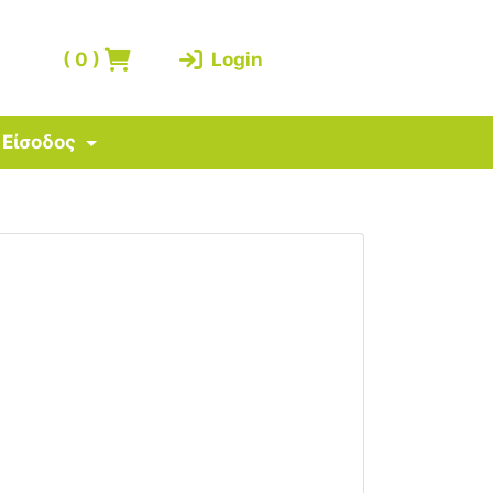
(
0
)
Login
Είσοδος