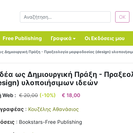
Free Publishing
Γραφικά
Οι Εκδόσεις μου
ως Δημιουργική Πράξη - Πραξεολογία μορφοδοσίας (design) υλοποιήσι
Ιδέα ως Δημιουργική Πράξη - Πραξε
esign) υλοποιήσιμων ιδεών
ή Web :
€ 20,00
(-10%)
€ 18,00
γγραφέας
:
Κουζέλης Αθανάσιος
όσεις
:
Bookstars-Free Publishing