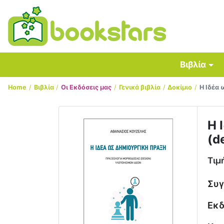
Βιβλία
Home
Βιβλία
Οι Εκδόσεις μας
Γενικά βιβλία
Δοκίμιο
Η Ιδέα 
Η 
(d
Τιμ
Συ
Εκδ