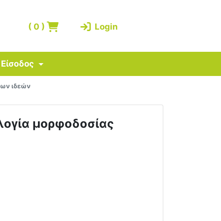
(
0
)
Login
Είσοδος
μων ιδεών
ολογία μορφοδοσίας