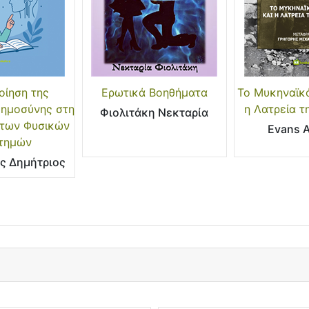
οίηση της
Ερωτικά Βοηθήματα
Το Μυκηναϊκό
ημοσύνης στη
η Λατρεία τ
Φιολιτάκη Νεκταρία
 των Φυσικών
Evans A
τημών
ς Δημήτριος