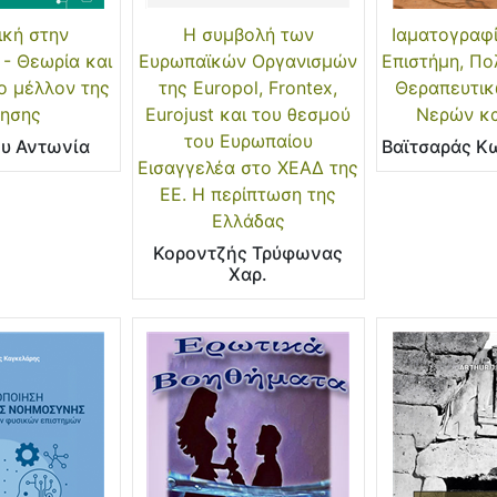
ική στην
Η συμβολή των
Ιαματογραφία
 - Θεωρία και
Ευρωπαϊκών Οργανισμών
Επιστήμη, Πο
το μέλλον της
της Europol, Frontex,
Θεραπευτι
ησης
Eurojust και του θεσμού
Νερών κ
του Ευρωπαίου
υ Αντωνία
Βαϊτσαράς Κ
Εισαγγελέα στο ΧΕΑΔ της
ΕΕ. Η περίπτωση της
Ελλάδας
Κοροντζής Τρύφωνας
Χαρ.