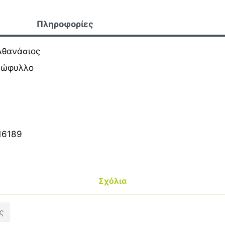
Πληροφορίες
Αθανάσιος
ξώφυλλο
16189
Σχόλια
ς