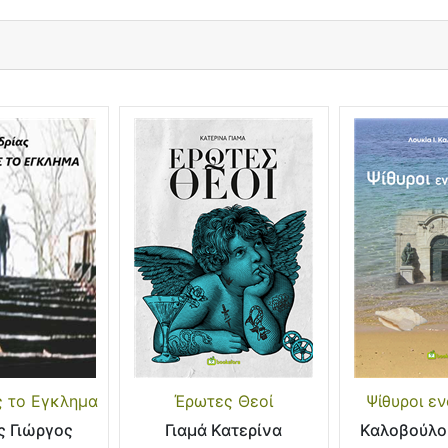
ς το Εγκλημα
Έρωτες Θεοί
Ψίθυροι εν
ς Γιώργος
Γιαμά Κατερίνα
Καλοβούλου