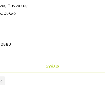
νος Γιαννάκος
ξώφυλλο
10880
Σχόλια
ς