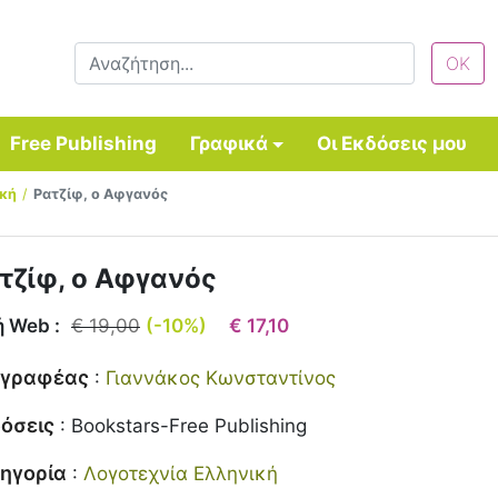
Free Publishing
Γραφικά
Οι Εκδόσεις μου
ική
Ρατζίφ, ο Αφγανός
τζίφ, ο Αφγανός
ή Web :
€ 19,00
(-10%)
€ 17,10
γγραφέας
:
Γιαννάκος Κωνσταντίνος
όσεις
:
Bookstars-Free Publishing
ηγορία
:
Λογοτεχνία Ελληνική