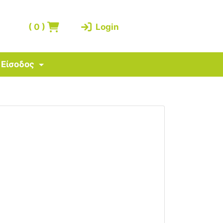
(
0
)
Login
Είσοδος