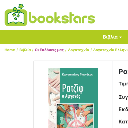
Βιβλία
Home
Βιβλία
Οι Εκδόσεις μας
Λογοτεχνία
Λογοτεχνία Ελλην
Ρα
Τιμ
Συ
Εκδ
Κατ