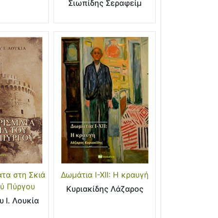
Σιωπίδης Σεραφείμ
τα στη Σκιά
Δωμάτια Ι-ΧΙΙ: Η κραυγή
ού Πύργου
Κυριακίδης Λάζαρος
 Ι. Λουκία