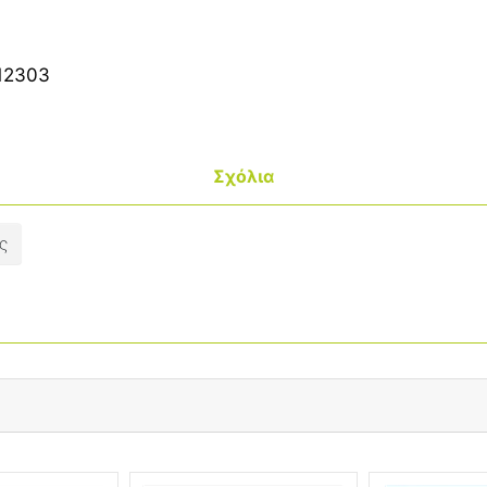
12303
Σχόλια
ς