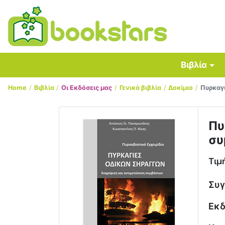
Βιβλία
Home
Βιβλία
Οι Εκδόσεις μας
Γενικά βιβλία
Δοκίμιο
Πυρκαγι
Πυ
συ
Τιμ
Συ
Εκδ