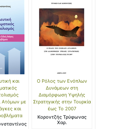
τική και
Ο Ρόλος των Ενόπλων
ματικός
Δυνάμεων στη
τολισμός
Διαμόρφωση Υψηλής
ι Ατόμων με
Στρατηγικής στην Τουρκία
άγκες και
έως Το 2007
ροβλήματα
Κοροντζής Τρύφωνας
Χαρ.
ωνσταντίνος