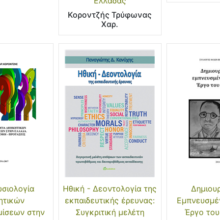
Ελλάδας
Κοροντζής Τρύφωνας
Χαρ.
ωσιολογία
Ηθική - Δεοντολογία της
Δημιου
κητικών
εκπαιδευτικής έρευνας:
Εμπνευσμέν
ίσεων στην
Συγκριτική μελέτη
Έργο το