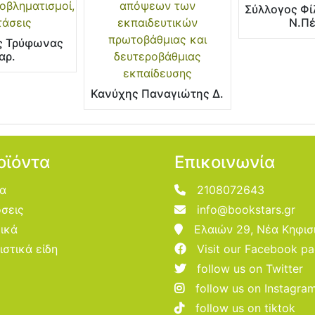
οβληματισμοί,
απόψεων των
Σύλλογος Φί
άσεις
εκπαιδευτικών
Ν.Π
πρωτοβάθμιας και
ς Τρύφωνας
αρ.
δευτεροβάθμιας
εκπαίδευσης
Κανύχης Παναγιώτης Δ.
οϊόντα
Επικοινωνία
ία
2108072643
σεις
info@bookstars.gr
ικά
Ελαιών 29, Νέα Κηφισ
ιστικά είδη
Visit our Facebook p
follow us on Twitter
follow us on Instagra
follow us on tiktok