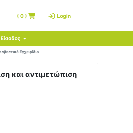
(
0
)
Login
Είσοδος
σβεστικό Εγχειρίδιο
ιση και αντιμετώπιση