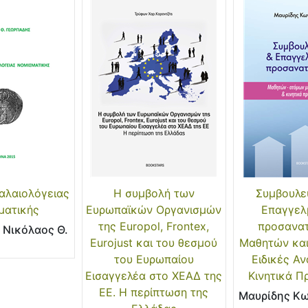
αλαιολόγειας
Η συμβολή των
Συμβουλευ
ματικής
Ευρωπαϊκών Οργανισμών
Επαγγελ
της Europol, Frontex,
προσανα
 Νικόλαος Θ.
Eurojust και του θεσμού
Μαθητών κα
του Ευρωπαίου
Ειδικές Αν
Εισαγγελέα στο ΧΕΑΔ της
Κινητικά Π
ΕΕ. Η περίπτωση της
Μαυρίδης Κ