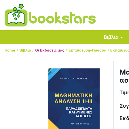
Βιβλία
Home
Βιβλία
Οι Εκδόσεις μας
Εκπαίδευση-Γλώσσα
Εκπαίδευ
Μα
ασ
Τιμ
Συ
Εκδ