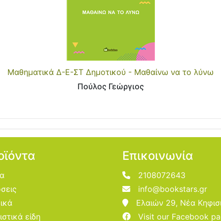
Μαθηματικά Δ-Ε-ΣΤ Δημοτικού - Μαθαίνω να το λύνω
Πούλος Γεώργιος
οϊόντα
Επικοινωνία
ία
2108072643
σεις
info@bookstars.gr
ικά
Ελαιών 29, Νέα Κηφισ
ιστικά είδη
Visit our Facebook p