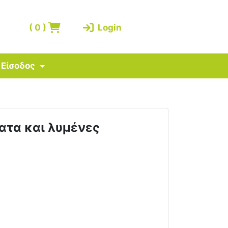
(
0
)
Login
Είσοδος
ματα και λυμένες