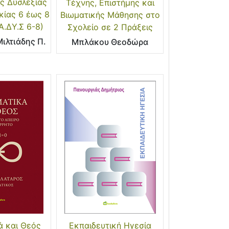
ς Δυσλεξίας
Τέχνης, Επιστήμης και
κίας 6 έως 8
Βιωματικής Μάθησης στο
Α.ΔΥ.Σ 6-8)
Σχολείο σε 2 Πράξεις
ιλτιάδης Π.
Μπλάκου Θεοδώρα
 και Θεός
Εκπαιδευτική Ηγεσία