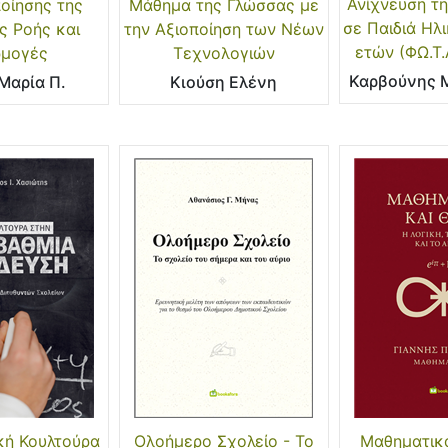
Ανίχνευση τη
ποίησης της
Μάθημα της Γλώσσας με
σε Παιδιά Ηλι
ς Ροής και
την Αξιοποίηση των Νέων
ετών (ΦΩ.Τ.
μογές
Τεχνολογιών
Καρβούνης Μ
Μαρία Π.
Κιούση Ελένη
ή Κουλτούρα
Ολοήμερο Σχολείο - Το
Μαθηματικά