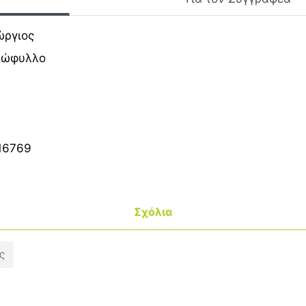
ώργιος
ξώφυλλο
16769
Σχόλια
ς