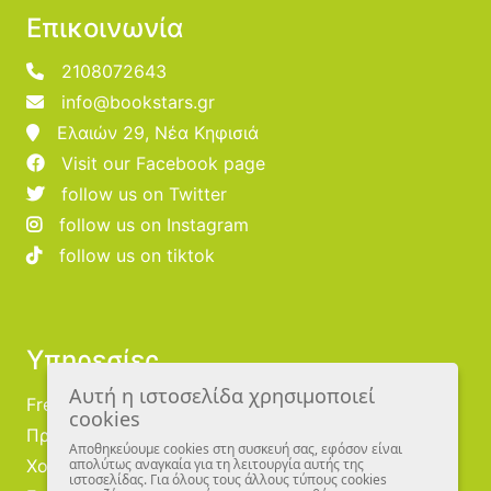
Επικοινωνία
2108072643
info@bookstars.gr
Ελαιών 29, Νέα Κηφισιά
Visit our Facebook page
follow us on Twitter
follow us on Instagram
follow us on tiktok
Υπηρεσίες
Αυτή η ιστοσελίδα χρησιμοποιεί
Free Publishing
cookies
Προμηθευτές
Αποθηκεύουμε cookies στη συσκευή σας, εφόσον είναι
Χονδρική
απολύτως αναγκαία για τη λειτουργία αυτής της
ιστοσελίδας. Για όλους τους άλλους τύπους cookies