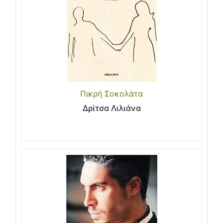
Πικρή Σοκολάτα
Δρίτσα Λιλιάνα