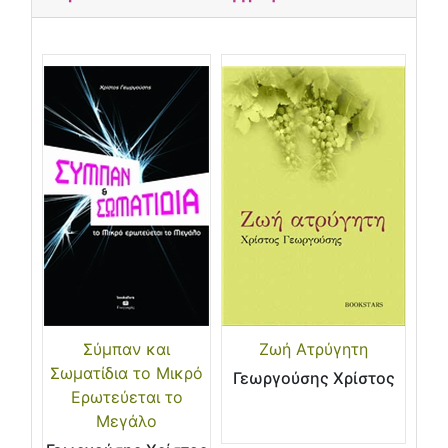
Σύμπαν και
Ζωή Ατρύγητη
Σωματίδια το Μικρό
Γεωργούσης Χρίστος
Ερωτεύεται το
Μεγάλο